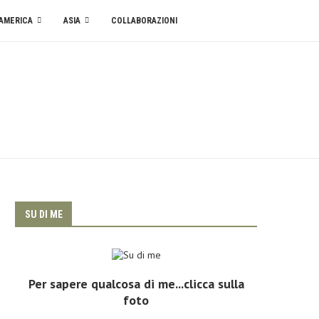
AMERICA
ASIA
COLLABORAZIONI
SU DI ME
Per sapere qualcosa di me...clicca sulla
foto