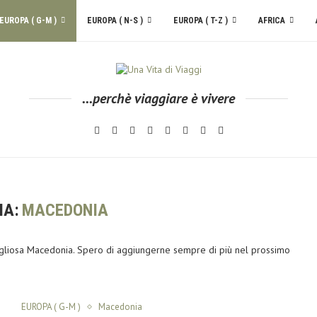
EUROPA ( G-M )
EUROPA ( N-S )
EUROPA ( T-Z )
AFRICA
...perchè viaggiare è vivere
IA:
MACEDONIA
ravigliosa Macedonia. Spero di aggiungerne sempre di più nel prossimo
EUROPA ( G-M )
Macedonia