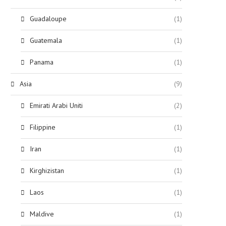
Guadaloupe
(1)
Guatemala
(1)
Panama
(1)
Asia
(9)
Emirati Arabi Uniti
(2)
Filippine
(1)
Iran
(1)
Kirghizistan
(1)
Laos
(1)
Maldive
(1)