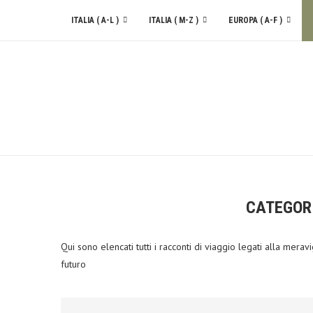
ITALIA ( A-L )
ITALIA ( M-Z )
EUROPA ( A-F )
CONTATTACI
CATEGOR
Qui sono elencati tutti i racconti di viaggio legati alla me
futuro