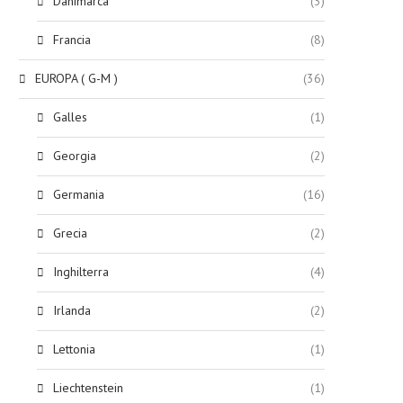
Danimarca
(3)
Francia
(8)
EUROPA ( G-M )
(36)
Galles
(1)
Georgia
(2)
Germania
(16)
Grecia
(2)
Inghilterra
(4)
Irlanda
(2)
Lettonia
(1)
Liechtenstein
(1)