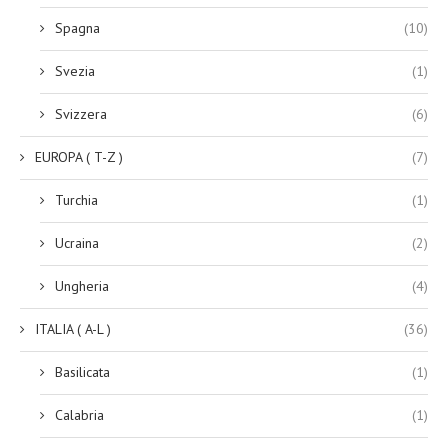
Spagna
(10)
Svezia
(1)
Svizzera
(6)
EUROPA ( T-Z )
(7)
Turchia
(1)
Ucraina
(2)
Ungheria
(4)
ITALIA ( A-L )
(36)
Basilicata
(1)
Calabria
(1)