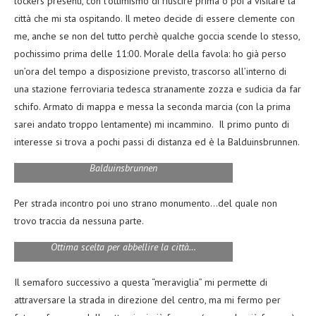
lockers presenti, con l’ottimismo di riuscire prima o poi a visitare la
città che mi sta ospitando. Il meteo decide di essere clemente con
me, anche se non del tutto perchè qualche goccia scende lo stesso,
pochissimo prima delle 11:00. Morale della favola: ho già perso
un’ora del tempo a disposizione previsto, trascorso all’interno di
una stazione ferroviaria tedesca stranamente zozza e sudicia da far
schifo. Armato di mappa e messa la seconda marcia (con la prima
sarei andato troppo lentamente) mi incammino. Il primo punto di
interesse si trova a pochi passi di distanza ed è la Balduinsbrunnen.
Balduinsbrunnen
Per strada incontro poi uno strano monumento…del quale non
trovo traccia da nessuna parte.
Ottima scelta per abbellire la città…
Il semaforo successivo a questa “meraviglia” mi permette di
attraversare la strada in direzione del centro, ma mi fermo per