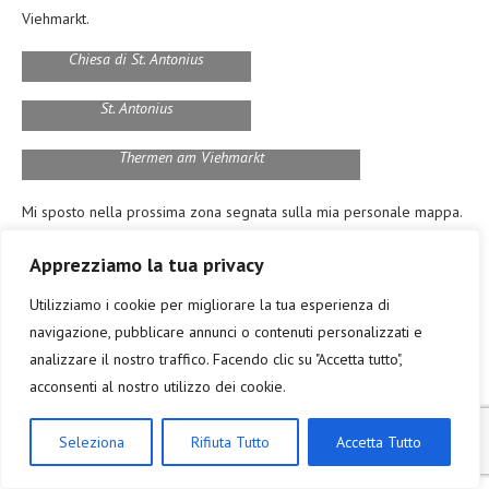
Viehmarkt.
Chiesa di St. Antonius
Fontana di fronte alla Chiesa di
St. Antonius
Thermen am Viehmarkt
Mi sposto nella prossima zona segnata sulla mia personale mappa.
L’area inizia con una singolare fontana (ovviamente anche lei senza
Apprezziamo la tua privacy
acqua) che lascio interpretare a voi (niente zozzerie…per favore):
io non ne comprendo il senso e non ci sono indicazioni di nessun
Utilizziamo i cookie per migliorare la tua esperienza di
tipo. Poco dopo il Teatro Cittadino, sinceramente una struttura non
navigazione, pubblicare annunci o contenuti personalizzati e
proprio entusiasmante. Il Palazzo del Municipio (Rathaus) è invaso
analizzare il nostro traffico. Facendo clic su "Accetta tutto",
dalle impalcature e l’unica cosa libera da poter fotografare è la
acconsenti al nostro utilizzo dei cookie.
Hochbunker.
Seleziona
Rifiuta Tutto
Accetta Tutto
Fontana ambigua