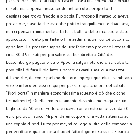
passare per andare al bagno. Lascio a casa una splendida giornata
di sole ma, appena messo piede nel piccolo aeroporto di
destinazione, trovo freddo e pioggia. Purtroppo il meteo lo aveva
previsto e, stavolta che avrebbe potuto tranquillamente sbagliarsi,
non ci pensa minimamente a farlo. Il bollino del tempaccio è stato
appiccicato in cielo per l’intero fine settimana, per cui c’è poco a cui
appellarsi. La prossima tappa del trasferimento prevede l’attesa di
circa 30-35 minuti per poi salire sul bus diretto a Città del
Lussemburgo pagato 5 euro. Appena salgo noto che ci sarebbe la
possibilità di fare il biglietto a bordo: davanti a me due ragazze
italiane che, da come parlano dei loro impegni quotidiani, sembrano
vivere in loco ed essere qui per passare qualche ora del sabato
“fuori porta” in maniera economicissima (questo è ciò che dicono
testualmente). Quella immediatamente davanti a me paga con un
biglietto da 50 euro; vedo che riceve come resto un pezzo da 20
euro più pochi spicci. Mi prende un colpo e, una volta sistemato su
una coppia di sedili tutta per me, mi collego al sito della compagnia
per verificare quanto costa il ticket fatto il giorno stesso: 27 euro a