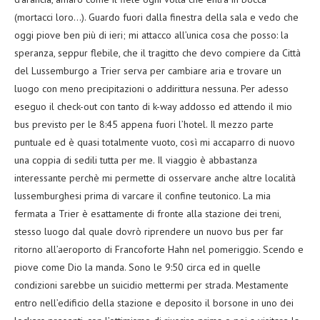
(mortacci loro…). Guardo fuori dalla finestra della sala e vedo che
oggi piove ben più di ieri; mi attacco all’unica cosa che posso: la
speranza, seppur flebile, che il tragitto che devo compiere da Città
del Lussemburgo a Trier serva per cambiare aria e trovare un
luogo con meno precipitazioni o addirittura nessuna. Per adesso
eseguo il check-out con tanto di k-way addosso ed attendo il mio
bus previsto per le 8:45 appena fuori l’hotel. Il mezzo parte
puntuale ed è quasi totalmente vuoto, così mi accaparro di nuovo
una coppia di sedili tutta per me. Il viaggio è abbastanza
interessante perchè mi permette di osservare anche altre località
lussemburghesi prima di varcare il confine teutonico. La mia
fermata a Trier è esattamente di fronte alla stazione dei treni,
stesso luogo dal quale dovrò riprendere un nuovo bus per far
ritorno all’aeroporto di Francoforte Hahn nel pomeriggio. Scendo e
piove come Dio la manda. Sono le 9:50 circa ed in quelle
condizioni sarebbe un suicidio mettermi per strada. Mestamente
entro nell’edificio della stazione e deposito il borsone in uno dei