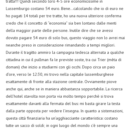
tratta!!! Quindi secondo loro 4-5 ore economicissime in
Lussemburgo costano 54 euro. Bene…calcolando che io di euro ne
ho pagati 14 totali per tre tratte, ho una nuova ulteriore conferma
credo che il concetto di “economia” sia ben lontano dalle menti
della maggior parte delle persone. Inutile dire che se avessi
dovuto pagare 54 euro di solo bus, questo viaggio non lo avrei mai
neanche preso in considerazione rimandando a tempi migliori.
Durante il tragitto ammiro la campagna tedesca alternata a qualche
cittadina in cui il pullman fa le previste soste, tra cui Trier (mèta di
domani) che inizio a studiarmi con gli occhi. Dopo circa un paio
d’ore, verso le 12:30, mi trovo nella capitale lussemburghese
esattamente di fronte alla stazione centrale. Ovviamente piove
anche qui, anche se in maniera abbastanza sopportabile. La ricerca
dell’hotel stavolta non porta via molto tempo perchè si trova
esattamente davanti alla fermata del bus: mi basta girare la testa
dalla parte opposta per vedere l’insegna. In quanto a sistemazioni,
questa città finanziaria ha un’agghiacciante caratteristica: costano
tutte un sacco di soldi; in ogni luogo del mondo c’è sempre una