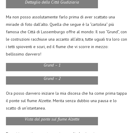
Dettaglio della Città Giudiziaria
Ma non posso assolutamente farlo prima di aver scattato una
miriade di foto dall’alto. Quella che segue è la “cartolina” più
famosa che Città di Lussemburgo offre al mondo: Il suo “Grund”, con
le costruzioni racchiuse una accanto all’altra, tutte uguali tra loro con
i tetti spioventi e scuri, ed il fiume che vi scorre in mezzo:
bellissimo davvero!
Grund – 1
Grund – 2
Ora posso davvero iniziare la mia discesa che ha come prima tappa
il ponte sul fiume Alzette. Merita senza dubbio una pausa e lo
scatto di un’istantanea.
Vista dal ponte sul fiume Alzette