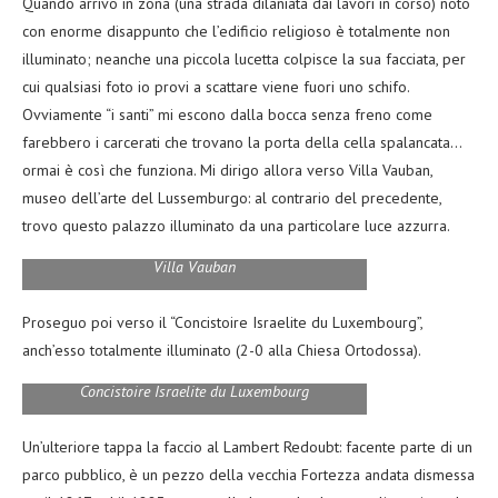
Quando arrivo in zona (una strada dilaniata dai lavori in corso) noto
con enorme disappunto che l’edificio religioso è totalmente non
illuminato; neanche una piccola lucetta colpisce la sua facciata, per
cui qualsiasi foto io provi a scattare viene fuori uno schifo.
Ovviamente “i santi” mi escono dalla bocca senza freno come
farebbero i carcerati che trovano la porta della cella spalancata…
ormai è così che funziona. Mi dirigo allora verso Villa Vauban,
museo dell’arte del Lussemburgo: al contrario del precedente,
trovo questo palazzo illuminato da una particolare luce azzurra.
Villa Vauban
Proseguo poi verso il “Concistoire Israelite du Luxembourg”,
anch’esso totalmente illuminato (2-0 alla Chiesa Ortodossa).
Concistoire Israelite du Luxembourg
Un’ulteriore tappa la faccio al Lambert Redoubt: facente parte di un
parco pubblico, è un pezzo della vecchia Fortezza andata dismessa