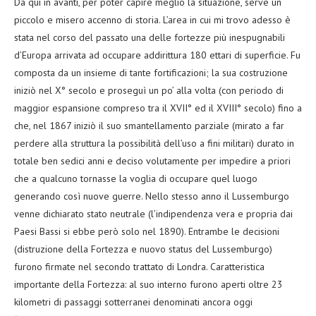
Da qui in avanti, per poter capire meglio la situazione, serve un
piccolo e misero accenno di storia. L’area in cui mi trovo adesso è
stata nel corso del passato una delle fortezze più inespugnabili
d’Europa arrivata ad occupare addirittura 180 ettari di superficie. Fu
composta da un insieme di tante fortificazioni; la sua costruzione
iniziò nel X° secolo e proseguì un po’ alla volta (con periodo di
maggior espansione compreso tra il XVII° ed il XVIII° secolo) fino a
che, nel 1867 iniziò il suo smantellamento parziale (mirato a far
perdere alla struttura la possibilità dell’uso a fini militari) durato in
totale ben sedici anni e deciso volutamente per impedire a priori
che a qualcuno tornasse la voglia di occupare quel luogo
generando così nuove guerre. Nello stesso anno il Lussemburgo
venne dichiarato stato neutrale (l’indipendenza vera e propria dai
Paesi Bassi si ebbe però solo nel 1890). Entrambe le decisioni
(distruzione della Fortezza e nuovo status del Lussemburgo)
furono firmate nel secondo trattato di Londra. Caratteristica
importante della Fortezza: al suo interno furono aperti oltre 23
kilometri di passaggi sotterranei denominati ancora oggi