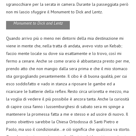
sgranocchiare per la serata in camera. Durante la passeggiata però
non mi lascio sfuggire il Monument to Dick and Lentz.
Monument to Dick and Lentz
Quando arrivo più o meno nei dintorni della mia destinazione mi
viene in mente che, nella tratta di andata, avevo visto un Kebab;
faccio mente locale su dove sia esattamente e lo trovo, così mi
fermo a cenare. Anche se come orario è abbastanza presto per me,
prendo atto che non mangio dalla sera prima e che il mio stomaco
stia gorgogliando pesantemente. Il cibo è di buona qualità, per cui
esco soddisfatto e vado in stanza a riposare le gambe ed a
ricaricare le batterie della reflex. Resto circa un’oretta e mezzo, ma
la voglia di vedere il più possibile è ancora tanta. Anche la curiosità
di capire cosa fanno i lussemburghesi di sabato sera mi spinge a
mantenere la promessa fatta a me e stesso e ad uscire di nuovo. Il
primo obiettivo sarebbe la Chiesa Ortodossa di Santi Pietro e
Paolo, ma uso il condizionale…e ciò significa che qualcosa va storto.