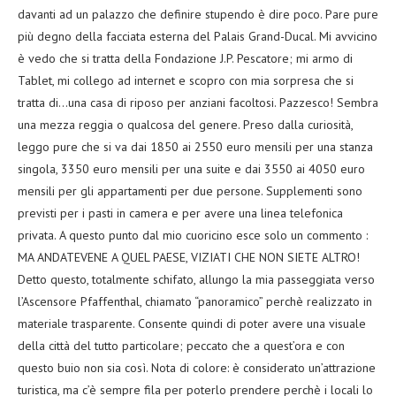
davanti ad un palazzo che definire stupendo è dire poco. Pare pure
più degno della facciata esterna del Palais Grand-Ducal. Mi avvicino
è vedo che si tratta della Fondazione J.P. Pescatore; mi armo di
Tablet, mi collego ad internet e scopro con mia sorpresa che si
tratta di…una casa di riposo per anziani facoltosi. Pazzesco! Sembra
una mezza reggia o qualcosa del genere. Preso dalla curiosità,
leggo pure che si va dai 1850 ai 2550 euro mensili per una stanza
singola, 3350 euro mensili per una suite e dai 3550 ai 4050 euro
mensili per gli appartamenti per due persone. Supplementi sono
previsti per i pasti in camera e per avere una linea telefonica
privata. A questo punto dal mio cuoricino esce solo un commento :
MA ANDATEVENE A QUEL PAESE, VIZIATI CHE NON SIETE ALTRO!
Detto questo, totalmente schifato, allungo la mia passeggiata verso
l’Ascensore Pfaffenthal, chiamato “panoramico” perchè realizzato in
materiale trasparente. Consente quindi di poter avere una visuale
della città del tutto particolare; peccato che a quest’ora e con
questo buio non sia così. Nota di colore: è considerato un’attrazione
turistica, ma c’è sempre fila per poterlo prendere perchè i locali lo