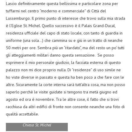
Lascio definitivamente questa bellissima e particolare zona per
tuffarmi nel centro “moderno e commerciale” di Città del
Lussemburgo. Il primo punto di interesse che trovo sulla mia strada
è l’Eglise St. Michel. Quello successivo è il Palais Grand-Ducal,
residenza ufficiale del capo di stato locale, con tanto di guardia in
uniforme (una sola…) che cammina su e giù in un tratto di neanche
50 metri per ore. Sembra più un “ritardato”, ma del resto un po’ tutti
gli atteggiamenti militari danno questa sensazione. Se posso
esprimere il mio personale giudizio, la facciata esterna di questo
palazzo non mi dice proprio nulla. Di “residenze” di uso simile ne
ho viste diverse in passato e questa ha ben poco a che fare con le
altre. Sicuramente la corte interna sarà tutt’altra cosa, ma non posso
saperlo perchè le visite guidate si tengono tra metà giugno ed
agosto ed ora è novembre. Tra le altre cose, il fatto che si trovi
racchiusa da altri edifici di fronte non consente neanche una foto di
qualità accettabile.
Chiesa St. Michel