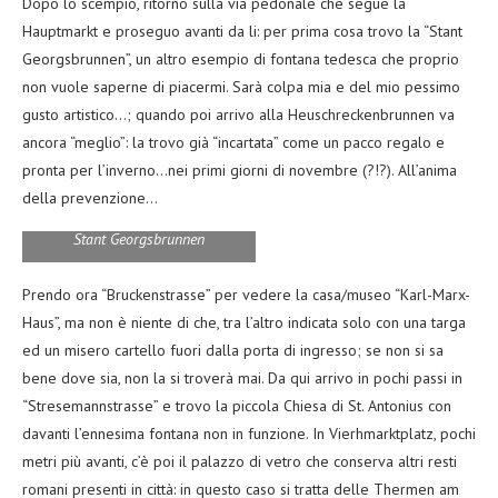
Dopo lo scempio, ritorno sulla via pedonale che segue la
Hauptmarkt e proseguo avanti da li: per prima cosa trovo la “Stant
Georgsbrunnen”, un altro esempio di fontana tedesca che proprio
non vuole saperne di piacermi. Sarà colpa mia e del mio pessimo
gusto artistico…; quando poi arrivo alla Heuschreckenbrunnen va
ancora “meglio”: la trovo già “incartata” come un pacco regalo e
pronta per l’inverno…nei primi giorni di novembre (?!?). All’anima
della prevenzione…
Stant Georgsbrunnen
Prendo ora “Bruckenstrasse” per vedere la casa/museo “Karl-Marx-
Haus”, ma non è niente di che, tra l’altro indicata solo con una targa
ed un misero cartello fuori dalla porta di ingresso; se non si sa
bene dove sia, non la si troverà mai. Da qui arrivo in pochi passi in
“Stresemannstrasse” e trovo la piccola Chiesa di St. Antonius con
davanti l’ennesima fontana non in funzione. In Vierhmarktplatz, pochi
metri più avanti, c’è poi il palazzo di vetro che conserva altri resti
romani presenti in città: in questo caso si tratta delle Thermen am