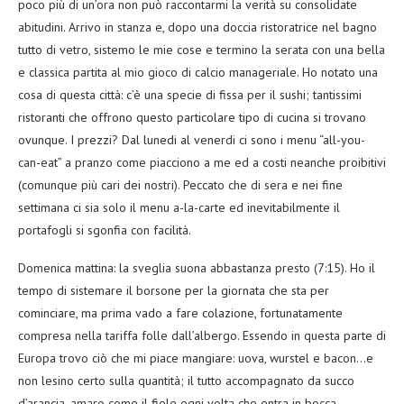
poco più di un’ora non può raccontarmi la verità su consolidate
abitudini. Arrivo in stanza e, dopo una doccia ristoratrice nel bagno
tutto di vetro, sistemo le mie cose e termino la serata con una bella
e classica partita al mio gioco di calcio manageriale. Ho notato una
cosa di questa città: c’è una specie di fissa per il sushi; tantissimi
ristoranti che offrono questo particolare tipo di cucina si trovano
ovunque. I prezzi? Dal lunedi al venerdi ci sono i menu “all-you-
can-eat” a pranzo come piacciono a me ed a costi neanche proibitivi
(comunque più cari dei nostri). Peccato che di sera e nei fine
settimana ci sia solo il menu a-la-carte ed inevitabilmente il
portafogli si sgonfia con facilità.
Domenica mattina: la sveglia suona abbastanza presto (7:15). Ho il
tempo di sistemare il borsone per la giornata che sta per
cominciare, ma prima vado a fare colazione, fortunatamente
compresa nella tariffa folle dall’albergo. Essendo in questa parte di
Europa trovo ciò che mi piace mangiare: uova, wurstel e bacon…e
non lesino certo sulla quantità; il tutto accompagnato da succo
d’arancia, amaro come il fiele ogni volta che entra in bocca