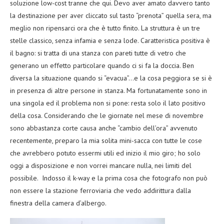
soluzione low-cost tranne che qui. Devo aver amato davvero tanto
la destinazione per aver cliccato sul tasto “prenota” quella sera, ma
meglio non ripensarci ora che è tutto finito. La struttura è un tre
stelle classico, senza infamia e senza lode. Caratteristica positiva è
il bagno: si tratta di una stanza con pareti tutte di vetro che
generano un effetto particolare quando ci si fa la doccia. Ben
diversa la situazione quando si “evacua”…e la cosa peggiora se si è
in presenza di altre persone in stanza. Ma fortunatamente sono in
una singola ed il problema non si pone: resta solo il lato positivo
della cosa. Considerando che le giornate nel mese di novembre
sono abbastanza corte causa anche “cambio dell’ora” avvenuto
recentemente, preparo la mia solita mini-sacca con tutte le cose
che avrebbero potuto essermi utili ed inizio il mio giro; ho solo
oggi a disposizione e non vorrei mancare nulla, nei limiti del
possibile. Indosso il k-way e la prima cosa che fotografo non può
non essere la stazione ferroviaria che vedo addirittura dalla
finestra della camera d’albergo.