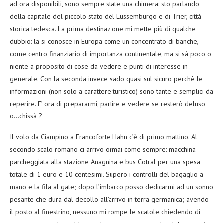
ad ora disponibili, sono sempre state una chimera: sto parlando
della capitale del piccolo stato del Lussemburgo e di Trier, città
storica tedesca. La prima destinazione mi mette più di qualche
dubbio: la si conosce in Europa come un concentrato di banche,
come centro finanziario di importanza continentale, ma si sà poco o
niente a proposito di cose da vedere e punti di interesse in
generale. Con la seconda invece vado quasi sul sicuro perchè le
informazioni (non solo a carattere turistico) sono tante e semplici da
reperire. E’ ora di prepararmi, partire e vedere se resterò deluso
o…chissà ?
Il volo da Ciampino a Francoforte Hahn c’è di primo mattino. Al
secondo scalo romano ci arrivo ormai come sempre: macchina
parcheggiata alla stazione Anagnina e bus Cotral per una spesa
totale di 1 euro e 10 centesimi. Supero i controlli del bagaglio a
mano e la fila al gate; dopo l’imbarco posso dedicarmi ad un sonno
pesante che dura dal decollo all’arrivo in terra germanica; avendo
il posto al finestrino, nessuno mi rompe le scatole chiedendo di