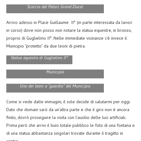
Scorcio del Palais Grand-Ducal
Arrivo adesso in Place Guillaume II° (in parte interessata da lavori
in corso) dove non posso non notare la statua equestre, in bronzo,
proprio di Guglielmo II°. Nelle immediate vicinanze c’è invece il
Municipio “protetto” da due leoni di pietra.
Statua equestre di Guglielmo II°
Municipio
Uno dei leoni a “guardia” del Municipio
Come si vede dalle immagini, il sole decide di salutarmi per oggi.
Dato che domani sarò da un’altra parte e che il giro non è ancora
finito, dovrò proseguire la visita con l’ausilio delle luci artificiali.
Prima però che arrivi il buio totale pubblico le foto di una fontana e
di una statua abbastanza singolari trovate durante il tragitto in