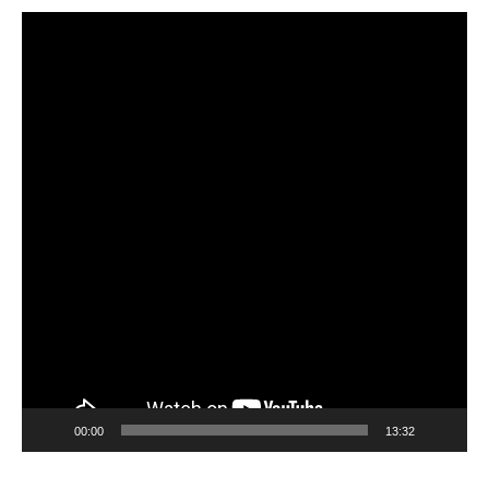
Video
Player
00:00
13:32