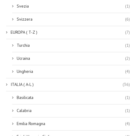
Svezia
(1)
Svizzera
(6)
EUROPA ( T-Z )
(7)
Turchia
(1)
Ucraina
(2)
Ungheria
(4)
ITALIA ( A-L )
(36)
Basilicata
(1)
Calabria
(1)
Emilia Romagna
(4)