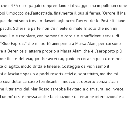
e che i 475 euro pagati comprendano sì il viaggio, ma in pullman come
poi l’imbocco dell’autostrada, finalmente il bus si ferma. “Orrore!!! Ma
ando mi sono trovato davanti agli occhi l’aereo delle Poste Italiane.
pacchi. Scherzi a parte, non c’è niente di male. E’ solo che non mi
tranquillo e regolare, con personale cordiale e sufficienti servizi di
lue Express” che mi portò anni prima a Marsa Alam, per cui sono
are a Berenice si atterra proprio a Marsa Alam, che è l’aeroporto più
ione finale del viaggio che avrei raggiunto in circa un paio d’ore per
i Egitto, molto dritta e lineare. Costeggia da vicinissimo il
i e lasciare spazio a pochi resorts attivi e, soprattutto, moltissimi
o così delle carcasse terrificanti in mezzo al deserto senza alcun
e il turismo del Mar Rosso sarebbe lievitato a dismisura; ed invece,
un po’ ci si è messa anche la situazione di tensione internazionale a