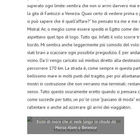
superato ogni limite: sembra che non si arrivi davvero mai 
la gita di Fantozzi a Venezia. Quasi certo di vedere prima o 
si può sapere che è quell’affare?” ho pensato tra me e me qu
Mistral Air, o meglio come essere spediti in Egitto come dei 
aspettavo quel tipo di logo. Tutto qui. Infatti il volo scorre 
bordo. Mi sembra anche leggermente più comodo del volo “B
stati bravi a scacciare ogni possibile pregiudizio. E per and
vicino. Da lì vengo caricato sul minibus diretto alla destinaz
percorrere 170 km. La strada è, come sempre in questa parte d
bellissimo mare in molti punti del tragitto, per poi allontanars
mostri in costruzione che non verranno mai terminati; restan
senso. Tutto questo sicuramente eretto quando si pensava ch
come succede per tutto, un po’ le cose “passano di moda” ed 
rallentare o anche ad azzerare gli arrivi dei viaggiatori.
Tratto di mare che si vede lungo la strada da
Marsa Alam a Berenice