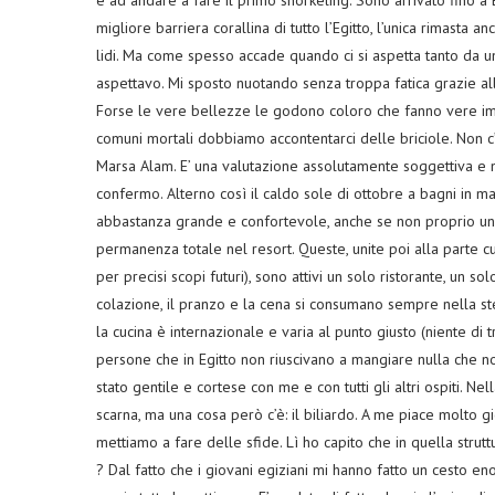
e ad andare a fare il primo snorkeling. Sono arrivato fino a
migliore barriera corallina di tutto l’Egitto, l’unica rimasta a
lidi. Ma come spesso accade quando ci si aspetta tanto da u
aspettavo. Mi sposto nuotando senza troppa fatica grazie 
Forse le vere bellezze le godono coloro che fanno vere imme
comuni mortali dobbiamo accontentarci delle briciole. Non c’
Marsa Alam. E’ una valutazione assolutamente soggettiva e no
confermo. Alterno così il caldo sole di ottobre a bagni in ma
abbastanza grande e confortevole, anche se non proprio un 
permanenza totale nel resort. Queste, unite poi alla parte c
per precisi scopi futuri), sono attivi un solo ristorante, un so
colazione, il pranzo e la cena si consumano sempre nella ste
la cucina è internazionale e varia al punto giusto (niente di
persone che in Egitto non riuscivano a mangiare nulla che non
stato gentile e cortese con me e con tutti gli altri ospiti. Ne
scarna, ma una cosa però c’è: il biliardo. A me piace molto gi
mettiamo a fare delle sfide. Lì ho capito che in quella strut
? Dal fatto che i giovani egiziani mi hanno fatto un cesto e