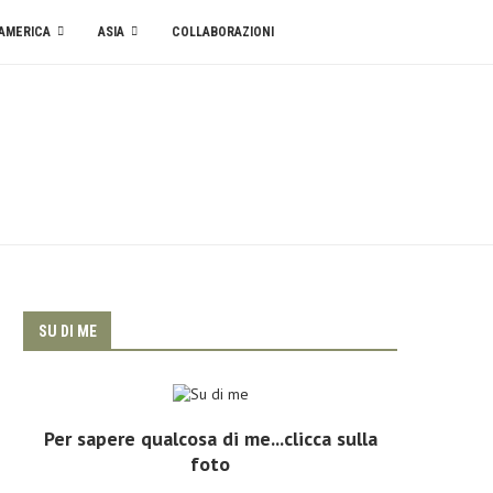
AMERICA
ASIA
COLLABORAZIONI
SU DI ME
Per sapere qualcosa di me...clicca sulla
foto