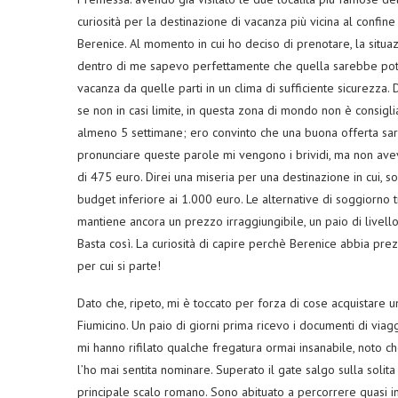
curiosità per la destinazione di vacanza più vicina al confin
Berenice. Al momento in cui ho deciso di prenotare, la situaz
dentro di me sapevo perfettamente che quella sarebbe potu
vacanza da quelle parti in un clima di sufficiente sicurezza. 
se non in casi limite, in questa zona di mondo non è consigli
almeno 5 settimane; ero convinto che una buona offerta sarebb
pronunciare queste parole mi vengono i brividi, ma non avevo
di 475 euro. Direi una miseria per una destinazione in cui, s
budget inferiore ai 1.000 euro. Le alternative di soggiorno 
mantiene ancora un prezzo irraggiungibile, un paio di livello
Basta così. La curiosità di capire perchè Berenice abbia prez
per cui si parte!
Dato che, ripeto, mi è toccato per forza di cose acquistare un
Fiumicino. Un paio di giorni prima ricevo i documenti di vi
mi hanno rifilato qualche fregatura ormai insanabile, noto c
l’ho mai sentita nominare. Superato il gate salgo sulla sol
principale scalo romano. Sono abituato a percorrere quasi in