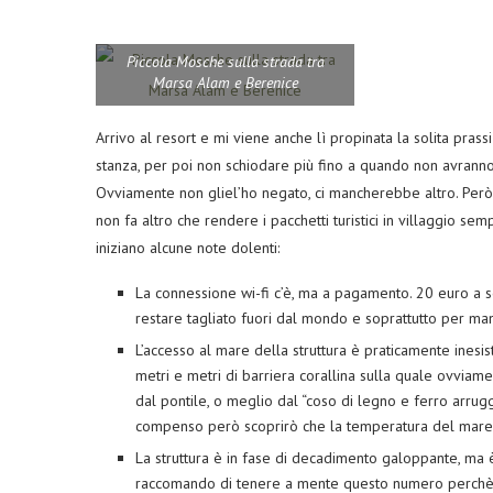
Piccola Mosche sulla strada tra
Marsa Alam e Berenice
Arrivo al resort e mi viene anche lì propinata la solita prassi
stanza, per poi non schiodare più fino a quando non avranno
Ovviamente non gliel’ho negato, ci mancherebbe altro. Però 
non fa altro che rendere i pacchetti turistici in villaggio s
iniziano alcune note dolenti:
La connessione wi-fi c’è, ma a pagamento. 20 euro a 
restare tagliato fuori dal mondo e soprattutto per mant
L’accesso al mare della struttura è praticamente inesis
metri e metri di barriera corallina sulla quale ovviam
dal pontile, o meglio dal “coso di legno e ferro arrug
compenso però scoprirò che la temperatura del mare
La struttura è in fase di decadimento galoppante, ma 
raccomando di tenere a mente questo numero perchè pi