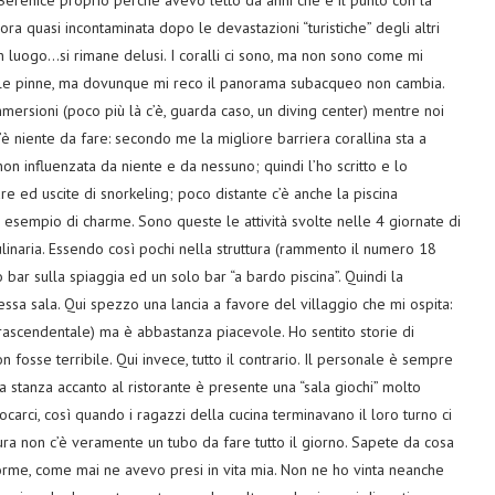
 Berenice proprio perchè avevo letto da anni che è il punto con la
ncora quasi incontaminata dopo le devastazioni “turistiche” degli altri
n luogo…si rimane delusi. I coralli ci sono, ma non sono come mi
alle pinne, ma dovunque mi reco il panorama subacqueo non cambia.
rsioni (poco più là c’è, guarda caso, un diving center) mentre noi
è niente da fare: secondo me la migliore barriera corallina sta a
n influenzata da niente e da nessuno; quindi l’ho scritto e lo
re ed uscite di snorkeling; poco distante c’è anche la piscina
esempio di charme. Sono queste le attività svolte nelle 4 giornate di
ulinaria. Essendo così pochi nella struttura (rammento il numero 18
lo bar sulla spiaggia ed un solo bar “a bardo piscina”. Quindi la
ssa sala. Qui spezzo una lancia a favore del villaggio che mi ospita:
 trascendentale) ma è abbastanza piacevole. Ho sentito storie di
 fosse terribile. Qui invece, tutto il contrario. Il personale è sempre
lla stanza accanto al ristorante è presente una “sala giochi” molto
ocarci, così quando i ragazzi della cucina terminavano il loro turno ci
tura non c’è veramente un tubo da fare tutto il giorno. Sapete da cosa
norme, come mai ne avevo presi in vita mia. Non ne ho vinta neanche