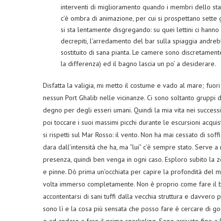
interventi di miglioramento quando i membri dello sta
c’è ombra di animazione, per cui si prospettano sette g
si sta lentamente disgregando: su quei lettini ci hann
decrepiti, l’arredamento del bar sulla spiaggia andreb
sostituito di sana pianta. Le camere sono discretame
la differenza) ed il bagno lascia un po’ a desiderare.
Disfatta la valigia, mi metto il costume e vado al mare; fuo
nessun Port Ghalib nelle vicinanze. Ci sono soltanto gruppi d
degno per degli esseri umani. Quindi la mia vita nei successiv
poi toccare i suoi massimi picchi durante le escursioni acquis
si rispetti sul Mar Rosso: il vento. Non ha mai cessato di soff
dara dall’intensità che ha, ma “lui” c’è sempre stato. Serve
presenza, quindi ben venga in ogni caso. Esploro subito la
e pinne. Dò prima un’occhiata per capire la profondità del 
volta immerso completamente. Non è proprio come fare il b
accontentarsi di sani tuffi dalla vecchia struttura e davvero
sono lì e la cosa più sensata che posso fare è cercare di god