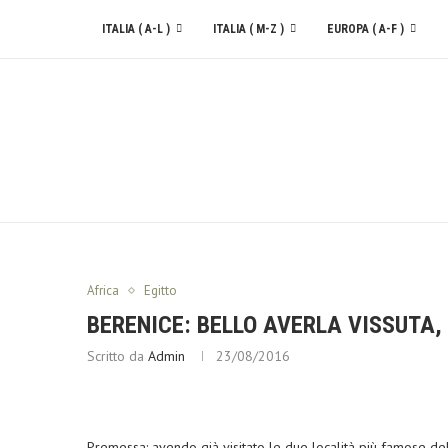
ITALIA ( A-L )
ITALIA ( M-Z )
EUROPA ( A-F )
CONTATTACI
Africa
Egitto
BERENICE: BELLO AVERLA VISSUTA, 
Scritto da
Admin
23/08/2016
Premessa: avendo già visitato le due località più famose d