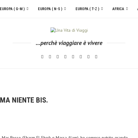
EUROPA ( G-M )
EUROPA ( N-S )
EUROPA ( T-Z )
AFRICA
...perchè viaggiare è vivere
MA NIENTE BIS.
el Mar Rosso (Sharm El Sheik e Marsa Alam), ho sempre nutrito grande