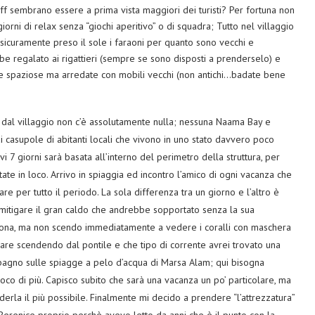
ff sembrano essere a prima vista maggiori dei turisti? Per fortuna non
iorni di relax senza “giochi aperitivo” o di squadra; Tutto nel villaggio
o sicuramente preso il sole i faraoni per quanto sono vecchi e
be regalato ai rigattieri (sempre se sono disposti a prenderselo) e
nte spaziose ma arredate con mobili vecchi (non antichi…badate bene
ri dal villaggio non c’è assolutamente nulla; nessuna Naama Bay e
i casupole di abitanti locali che vivono in uno stato davvero poco
i 7 giorni sarà basata all’interno del perimetro della struttura, per
tate in loco. Arrivo in spiaggia ed incontro l’amico di ogni vacanza che
iare per tutto il periodo. La sola differenza tra un giorno e l’altro è
 a mitigare il gran caldo che andrebbe sopportato senza la sua
 zona, ma non scendo immediatamente a vedere i coralli con maschera
mare scendendo dal pontile e che tipo di corrente avrei trovato una
agno sulle spiagge a pelo d’acqua di Marsa Alam; qui bisogna
 poco di più. Capisco subito che sarà una vacanza un po’ particolare, ma
erla il più possibile. Finalmente mi decido a prendere “l’attrezzatura”