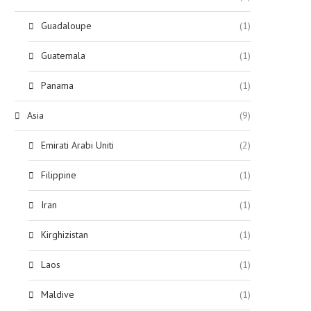
Guadaloupe
(1)
Guatemala
(1)
Panama
(1)
Asia
(9)
Emirati Arabi Uniti
(2)
Filippine
(1)
Iran
(1)
Kirghizistan
(1)
Laos
(1)
Maldive
(1)