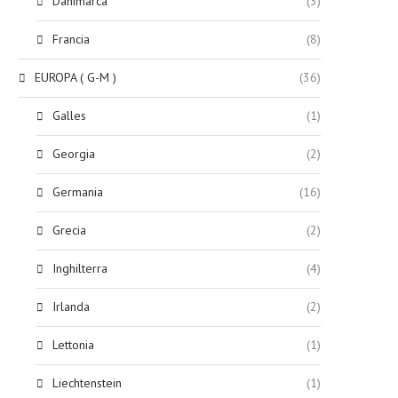
Danimarca
(3)
Francia
(8)
EUROPA ( G-M )
(36)
Galles
(1)
Georgia
(2)
Germania
(16)
Grecia
(2)
Inghilterra
(4)
Irlanda
(2)
Lettonia
(1)
Liechtenstein
(1)