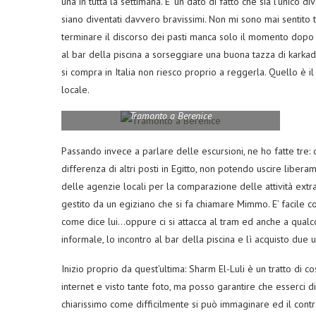
una in tutta la settimana. E’ un dato di fatto che sia l’unico d
siano diventati davvero bravissimi. Non mi sono mai sentito 
terminare il discorso dei pasti manca solo il momento dopo 
al bar della piscina a sorseggiare una buona tazza di kar
si compra in Italia non riesco proprio a reggerla. Quello è i
locale.
Tramonto a Berenice
Passando invece a parlare delle escursioni, ne ho fatte tre: d
differenza di altri posti in Egitto, non potendo uscire liber
delle agenzie locali per la comparazione delle attività ext
gestito da un egiziano che si fa chiamare Mimmo. E’ facile 
come dice lui…oppure ci si attacca al tram ed anche a qualc
informale, lo incontro al bar della piscina e lì acquisto due us
Inizio proprio da quest’ultima: Sharm El-Luli è un tratto di co
internet e visto tante foto, ma posso garantire che esserci di
chiarissimo come difficilmente si può immaginare ed il cont