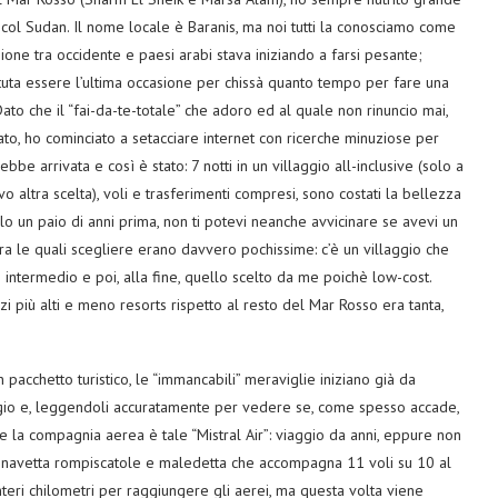
e col Sudan. Il nome locale è Baranis, ma noi tutti la conosciamo come
ione tra occidente e paesi arabi stava iniziando a farsi pesante;
ta essere l’ultima occasione per chissà quanto tempo per fare una
Dato che il “fai-da-te-totale” che adoro ed al quale non rinuncio mai,
ato, ho cominciato a setacciare internet con ricerche minuziose per
e arrivata e così è stato: 7 notti in un villaggio all-inclusive (solo a
 altra scelta), voli e trasferimenti compresi, sono costati la bellezza
olo un paio di anni prima, non ti potevi neanche avvicinare se avevi un
tra le quali scegliere erano davvero pochissime: c’è un villaggio che
 intermedio e poi, alla fine, quello scelto da me poichè low-cost.
zi più alti e meno resorts rispetto al resto del Mar Rosso era tanta,
 pacchetto turistico, le “immancabili” meraviglie iniziano già da
aggio e, leggendoli accuratamente per vedere se, come spesso accade,
he la compagnia aerea è tale “Mistral Air”: viaggio da anni, eppure non
ita navetta rompiscatole e maledetta che accompagna 11 voli su 10 al
teri chilometri per raggiungere gli aerei, ma questa volta viene