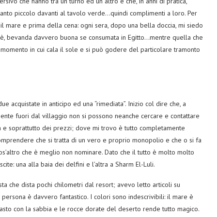
iversivo che hanno tra un turno ed un altro e che, in anni di pratica,
tanto piccolo davanti al tavolo verde…quindi complimenti a loro. Per
il mare e prima della cena: ogni sera, dopo una bella doccia, mi siedo
kadè, bevanda davvero buona se consumata in Egitto…mentre quella che
l momento in cui cala il sole e si può godere del particolare tramonto
ue acquistate in anticipo ed una “rimediata”. Inizio col dire che, a
amente fuori dal villaggio non si possono neanche cercare e contattare
ra e soprattutto dei prezzi; dove mi trovo è tutto completamente
comprendere che si tratta di un vero e proprio monopolio e che o si fa
os’altro che è meglio non nominare. Dato che il tutto è molto molto
cite: una alla baia dei delfini e l’altra a Sharm El-Luli.
sta che dista pochi chilometri dal resort; avevo letto articoli su
 persona è davvero fantastico. I colori sono indescrivibili: il mare è
rasto con la sabbia e le rocce dorate del deserto rende tutto magico.