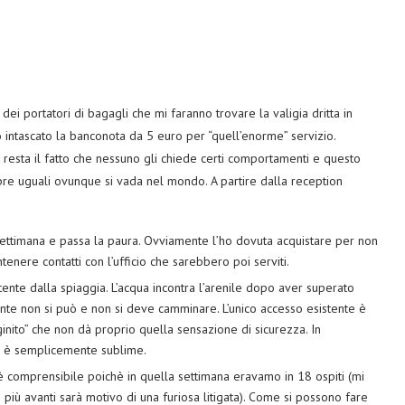
 dei portatori di bagagli che mi faranno trovare la valigia dritta in
 intascato la banconota da 5 euro per “quell’enorme” servizio.
resta il fatto che nessuno gli chiede certi comportamenti e questo
empre uguali ovunque si vada nel mondo. A partire dalla reception
settimana e passa la paura. Ovviamente l’ho dovuta acquistare per non
enere contatti con l’ufficio che sarebbero poi serviti.
tente dalla spiaggia. L’acqua incontra l’arenile dopo aver superato
ente non si può e non si deve camminare. L’unico accesso esistente è
ginito” che non dà proprio quella sensazione di sicurezza. In
 è semplicemente sublime.
è comprensibile poichè in quella settimana eravamo in 18 ospiti (mi
ù avanti sarà motivo di una furiosa litigata). Come si possono fare