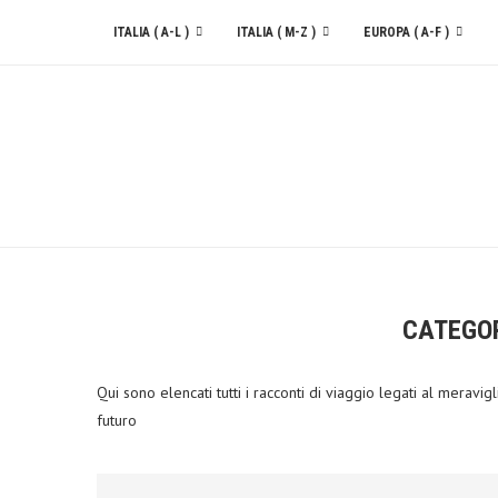
ITALIA ( A-L )
ITALIA ( M-Z )
EUROPA ( A-F )
CONTATTACI
CATEGO
Qui sono elencati tutti i racconti di viaggio legati al mera
futuro