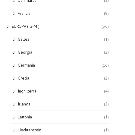
Danimarca
(3)
Francia
(8)
EUROPA ( G-M )
(36)
Galles
(1)
Georgia
(2)
Germania
(16)
Grecia
(2)
Inghilterra
(4)
Irlanda
(2)
Lettonia
(1)
Liechtenstein
(1)