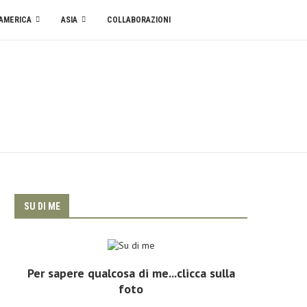
AMERICA
ASIA
COLLABORAZIONI
SU DI ME
Per sapere qualcosa di me...clicca sulla
foto