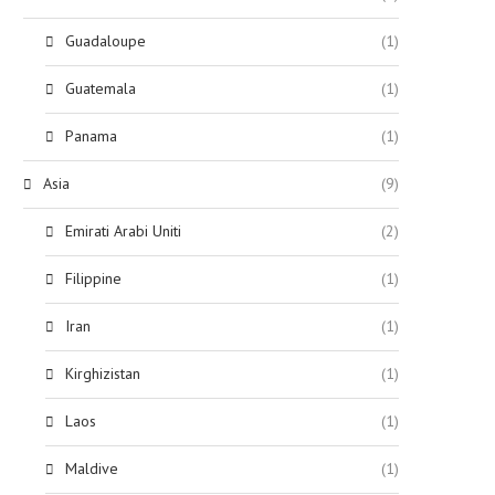
Guadaloupe
(1)
Guatemala
(1)
Panama
(1)
Asia
(9)
Emirati Arabi Uniti
(2)
Filippine
(1)
Iran
(1)
Kirghizistan
(1)
Laos
(1)
Maldive
(1)