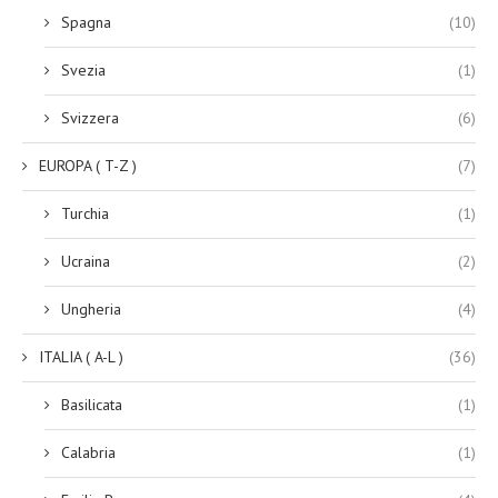
Spagna
(10)
Svezia
(1)
Svizzera
(6)
EUROPA ( T-Z )
(7)
Turchia
(1)
Ucraina
(2)
Ungheria
(4)
ITALIA ( A-L )
(36)
Basilicata
(1)
Calabria
(1)