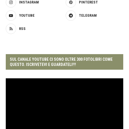
INSTAGRAM
PINTEREST
YOUTUBE
TELEGRAM
RSS
SUL CANALE YOUTUBE CI SONO OLTRE 300 FOTOLIBRI COME
QUESTO. ISCRIVETEVI E GUARDATELI!!!
Video
Player