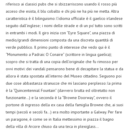
riferisco ai classici pubs che si sbizzarriscono usando il rosso più
acceso che esista, il blu cobalto e chi più ne ha più ne metta. Altra
caratteristica è il bilinguismo: l’idioma ufficiale è il gaelico irlandese
seguito dall’inglese; i nomi delle strade e di un po’ tutto sono scritti
in entrambi i modi. Il giro inizia con “Eyre Square”, una piazza di
medio/grandi dimensioni composta da una discreta quantità di
verde pubblico. Il primo punto di interesse che vedo qui è il
“Monumento a Padraic O Conaire” (scrittore in lingua gaelica);
scopro che si tratta di una copia dell’originale che fu rimosso per
ovvi motivi: dei vandali pensarono bene di decapitare la statua e da
allora è stata spostata all’interno del Museo cittadino. Seguono poi
due cose abbastanza stranucce che mi lasciano perplesso: la prima
è la “Quincentennial Fountain” (davvero brutta ed oltretutto non
funzionante…) e la seconda è la “Browne Doorway”, ovvero il
portone di ingresso della ex casa della famiglia Browne che, ai suoi
tempi (secoli e secoli fa…) era molto importante a Galway. Per fare
un paragone, è come se in Italia mettessimo in piazza il bagno
della villa di Arcore chiuso da una teca in plexiglass…