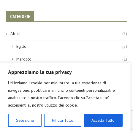
CATEGORIE
Africa
(3)
Egitto
(2)
Marocco
(1)
Apprezziamo la tua privacy
America
(3)
Utilizziamo i cookie per migliorare la tua esperienza di
Guadaloupe
(1)
navigazione, pubblicare annunci o contenuti personalizzati e
Guatemala
(1)
analizzare il nostro traffico. Facendo clic su "Accetta tutto",
acconsenti al nostro utilizzo dei cookie.
Panama
(1)
Seleziona
Rifiuta Tutto
Accetta Tutto
Asia
(9)