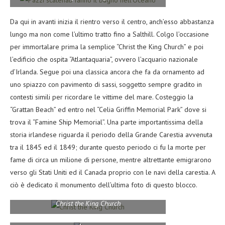
Da qui in avanti inizia il rientro verso il centro, anch’esso abbastanza
lungo ma non come l’ultimo tratto fino a Salthill. Colgo l’occasione
per immortalare prima la semplice “Christ the King Church” e poi
l’edificio che ospita “Atlantaquaria”, ovvero l’acquario nazionale
d’Irlanda. Segue poi una classica ancora che fa da ornamento ad
uno spiazzo con pavimento di sassi, soggetto sempre gradito in
contesti simili per ricordare le vittime del mare. Costeggio la
“Grattan Beach” ed entro nel “Celia Griffin Memorial Park” dove si
trova il “Famine Ship Memorial”. Una parte importantissima della
storia irlandese riguarda il periodo della Grande Carestia avvenuta
tra il 1845 ed il 1849; durante questo periodo ci fu la morte per
fame di circa un milione di persone, mentre altrettante emigrarono
verso gli Stati Uniti ed il Canada proprio con le navi della carestia. A
ciò è dedicato il monumento dell’ultima foto di questo blocco.
Christ the King Church