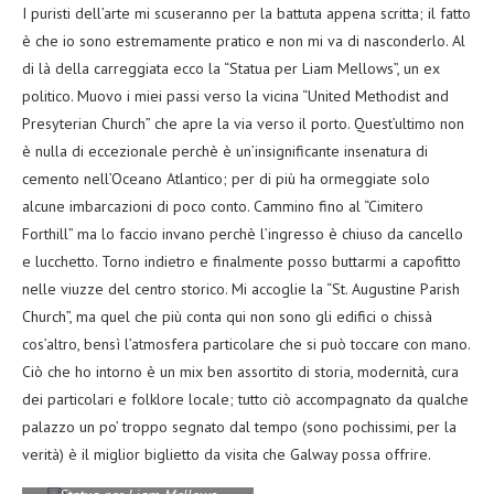
I puristi dell’arte mi scuseranno per la battuta appena scritta; il fatto
è che io sono estremamente pratico e non mi va di nasconderlo. Al
di là della carreggiata ecco la “Statua per Liam Mellows”, un ex
politico. Muovo i miei passi verso la vicina “United Methodist and
Presyterian Church” che apre la via verso il porto. Quest’ultimo non
è nulla di eccezionale perchè è un’insignificante insenatura di
cemento nell’Oceano Atlantico; per di più ha ormeggiate solo
alcune imbarcazioni di poco conto. Cammino fino al “Cimitero
Forthill” ma lo faccio invano perchè l’ingresso è chiuso da cancello
e lucchetto. Torno indietro e finalmente posso buttarmi a capofitto
nelle viuzze del centro storico. Mi accoglie la “St. Augustine Parish
Church”, ma quel che più conta qui non sono gli edifici o chissà
cos’altro, bensì l’atmosfera particolare che si può toccare con mano.
Ciò che ho intorno è un mix ben assortito di storia, modernità, cura
dei particolari e folklore locale; tutto ciò accompagnato da qualche
palazzo un po’ troppo segnato dal tempo (sono pochissimi, per la
verità) è il miglior biglietto da visita che Galway possa offrire.