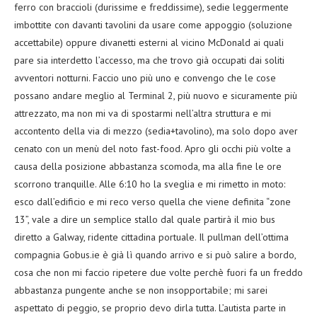
ferro con braccioli (durissime e freddissime), sedie leggermente
imbottite con davanti tavolini da usare come appoggio (soluzione
accettabile) oppure divanetti esterni al vicino McDonald ai quali
pare sia interdetto l’accesso, ma che trovo già occupati dai soliti
avventori notturni. Faccio uno più uno e convengo che le cose
possano andare meglio al Terminal 2, più nuovo e sicuramente più
attrezzato, ma non mi va di spostarmi nell’altra struttura e mi
accontento della via di mezzo (sedia+tavolino), ma solo dopo aver
cenato con un menù del noto fast-food. Apro gli occhi più volte a
causa della posizione abbastanza scomoda, ma alla fine le ore
scorrono tranquille. Alle 6:10 ho la sveglia e mi rimetto in moto:
esco dall’edificio e mi reco verso quella che viene definita “zone
13”, vale a dire un semplice stallo dal quale partirà il mio bus
diretto a Galway, ridente cittadina portuale. Il pullman dell’ottima
compagnia Gobus.ie è già lì quando arrivo e si può salire a bordo,
cosa che non mi faccio ripetere due volte perchè fuori fa un freddo
abbastanza pungente anche se non insopportabile; mi sarei
aspettato di peggio, se proprio devo dirla tutta. L’autista parte in