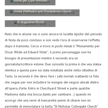
Statua per Liam Mellows
United Methodist and Presbyterian Church
St. Augustine Parish
Noto che in alcune vie ci sono ancora le lucette tipiche del periodo
di festa da poco concluso e non vedo l’ora di osservarne l’effetto
dopo il tramonto. Cerco e trovo in pochi minuti il “Monumento per
Oscar Wilde ed Eduard Vilde”; il primo personaggio non ha
bisogno di presentazioni mentre il secondo era un
giornalista/scrittore estone. Due curiosità: la prima è che una statua
identica a questa pare sia stata installata anche nella cittadina di
Tartu; la seconda è che devo fare i salti mortali scattando la foto
che segue per non includere le insegne dei negozi ubicati dietro
all’opera d’arte. Entro in Churchyard Street e parte qualche
Madonna dalla mia bocca (tanto per cambiare…) quando mi
accorgo che una serie di bancarelle piene di cibarie non mi
permette di immortalare la bella “St Nicholas Collegiate Church”