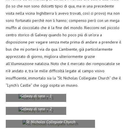
(lo so che non sono dolcetti tipici di qua, ma in una precedente
visita nella vicina Inghilterra li avevo trovati, così ci provo) ma non
sono fortunato perchè non li hanno; compenso però con un mega
muffin al cioccolato che è la fine del mondo. Rieccomi nel piccolo
centro storico di Galway quando ho poco più di un’ora a
disposizione per vagare senza meta prima di andare a prendere il
bus che mi porterà via da qua. L’ambiente, già particolarmente
apprezzato di giorno, migliora ulteriormente grazie
all’illuminazione natalizia. Noto che il mercato dei rompiscatole se
n’è andato e, tra le mille difficoltà legate al campo visivo
insufficiente, immortalo sia la “St. Nicholas Collegiate Church” che il
“Lynch’s Castle” che oggi ospita un museo.
Galway di sera – 1
Galway di sera – 2
St. Nicholas Collegiate Church