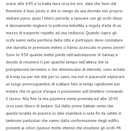
orario alle 6:45 e la tratta dura circa tre ore; dato che fuori dal
finestrino è buio pesto e che io vengo da una dormita non proprio
stellare passo quasi l’intero periodo a riposare con gli occhi chiusi:
è decisamente migliore la poltrona imbottita a regola d’arte di un
mezzo di trasporto rispetto ad una sediaccia. Quando riapro gli
occhi siamo nella periferia della città e purtroppo devo constatare
che stavolta le previsioni meteo ci hanno azzeccato in pieno: piove!
Sono le 9:50 quando metto piede nell’autostazione di Galway e
decido di rimanere lì per qualche tempo nell’attesa che le
precipitazioni terminino o che diminuiscano di intensità; sono armato
di k-way sia per me che per lo zaino, ma non è piacevole esplorare
un luogo preoccupandosi di scattare foto in tempi rapidissimi per
evitare che le gocce d’acqua si posizionino sull’obiettivo rovinando
il lavoro. Alla fine la mia pazienza viene premiata ed alle 10:30
circa sono libero di andare. Già dalle prime battute sento che
questa località mi piacerà: lo stile irlandese si nota fin da subito in
tantissimi particolari che vanno dalla conformazione degli edifici
presenti ai colori (spesso molto intensi) che invadono gli occhi. Mi