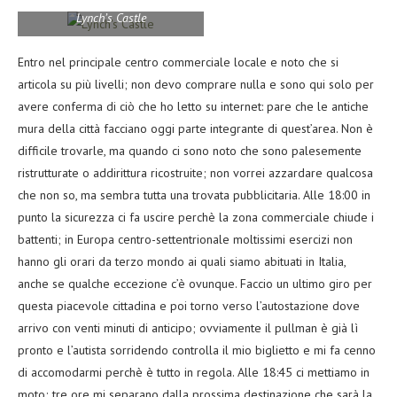
Lynch’s Castle
Entro nel principale centro commerciale locale e noto che si
articola su più livelli; non devo comprare nulla e sono qui solo per
avere conferma di ciò che ho letto su internet: pare che le antiche
mura della città facciano oggi parte integrante di quest’area. Non è
difficile trovarle, ma quando ci sono noto che sono palesemente
ristrutturate o addirittura ricostruite; non vorrei azzardare qualcosa
che non so, ma sembra tutta una trovata pubblicitaria. Alle 18:00 in
punto la sicurezza ci fa uscire perchè la zona commerciale chiude i
battenti; in Europa centro-settentrionale moltissimi esercizi non
hanno gli orari da terzo mondo ai quali siamo abituati in Italia,
anche se qualche eccezione c’è ovunque. Faccio un ultimo giro per
questa piacevole cittadina e poi torno verso l’autostazione dove
arrivo con venti minuti di anticipo; ovviamente il pullman è già lì
pronto e l’autista sorridendo controlla il mio biglietto e mi fa cenno
di accomodarmi perchè è tutto in regola. Alle 18:45 ci mettiamo in
moto; tre ore mi separano dalla prossima destinazione che sarà la