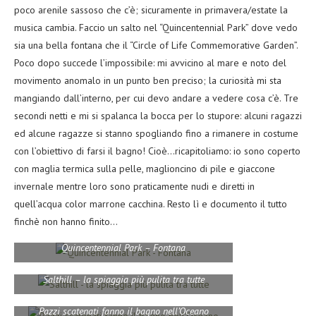
poco arenile sassoso che c’è; sicuramente in primavera/estate la
musica cambia. Faccio un salto nel “Quincentennial Park” dove vedo
sia una bella fontana che il “Circle of Life Commemorative Garden”.
Poco dopo succede l’impossibile: mi avvicino al mare e noto del
movimento anomalo in un punto ben preciso; la curiosità mi sta
mangiando dall’interno, per cui devo andare a vedere cosa c’è. Tre
secondi netti e mi si spalanca la bocca per lo stupore: alcuni ragazzi
ed alcune ragazze si stanno spogliando fino a rimanere in costume
con l’obiettivo di farsi il bagno! Cioè…ricapitoliamo: io sono coperto
con maglia termica sulla pelle, maglioncino di pile e giaccone
invernale mentre loro sono praticamente nudi e diretti in
quell’acqua color marrone cacchina. Resto lì e documento il tutto
finchè non hanno finito…
Quincentennial Park – Fontana
Salthill – la spiaggia più pulita tra tutte
Pazzi scatenati fanno il bagno nell’Oceano