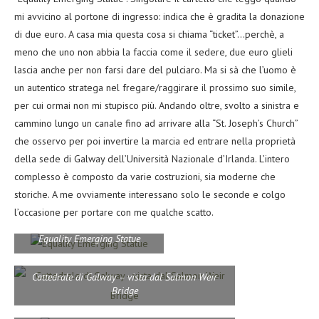
mi avvicino al portone di ingresso: indica che è gradita la donazione
di due euro. A casa mia questa cosa si chiama “ticket”…perchè, a
meno che uno non abbia la faccia come il sedere, due euro glieli
lascia anche per non farsi dare del pulciaro. Ma si sà che l’uomo è
un autentico stratega nel fregare/raggirare il prossimo suo simile,
per cui ormai non mi stupisco più. Andando oltre, svolto a sinistra e
cammino lungo un canale fino ad arrivare alla “St. Joseph’s Church”
che osservo per poi invertire la marcia ed entrare nella proprietà
della sede di Galway dell’Università Nazionale d’Irlanda. L’intero
complesso è composto da varie costruzioni, sia moderne che
storiche. A me ovviamente interessano solo le seconde e colgo
l’occasione per portare con me qualche scatto.
Equality Emerging Statue
Cattedrale di Galway – vista dal Salmon Weir
Bridge