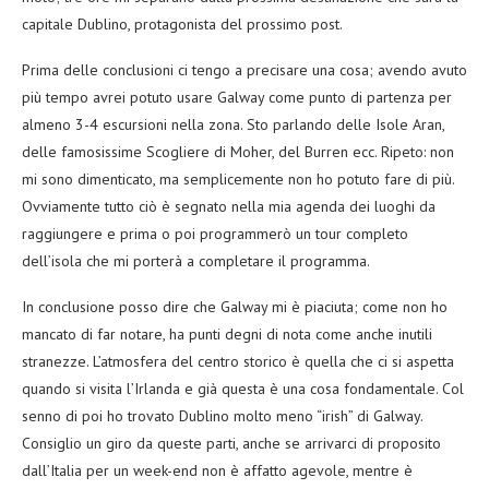
capitale Dublino, protagonista del prossimo post.
Prima delle conclusioni ci tengo a precisare una cosa; avendo avuto
più tempo avrei potuto usare Galway come punto di partenza per
almeno 3-4 escursioni nella zona. Sto parlando delle Isole Aran,
delle famosissime Scogliere di Moher, del Burren ecc. Ripeto: non
mi sono dimenticato, ma semplicemente non ho potuto fare di più.
Ovviamente tutto ciò è segnato nella mia agenda dei luoghi da
raggiungere e prima o poi programmerò un tour completo
dell’isola che mi porterà a completare il programma.
In conclusione posso dire che Galway mi è piaciuta; come non ho
mancato di far notare, ha punti degni di nota come anche inutili
stranezze. L’atmosfera del centro storico è quella che ci si aspetta
quando si visita l’Irlanda e già questa è una cosa fondamentale. Col
senno di poi ho trovato Dublino molto meno “irish” di Galway.
Consiglio un giro da queste parti, anche se arrivarci di proposito
dall’Italia per un week-end non è affatto agevole, mentre è