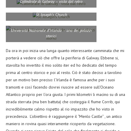
Cattedrale di Galway – vista dal retro
St. Joseph’s Church
Università Nazionale d’Irlanda – uno dei palazzi
storici
Da ora in poi inizia una lunga quanto interessante camminata che mi
porterà a vedere ciò che offre la periferia di Galway. Ebbene si,
stavolta ho invertito il mio solito iter ed ho dedicato del tempo
prima al centro storico e poi al resto. Ciò è stato deciso a tavolino
per un motivo ben preciso: l’Irlanda è famosa anche per i suoi
tramonti e così facendo dovrei riuscire ad essere sull’Oceano
Atlantico proprio per l’ora giusta. I primi kilometri li macino su di una
strada sterrata (ma ben battuta) che costeggia il fiume Corrib, qui
incredibilmente calmo rispetto al rio impazzito che ho visto in
precedenza. L’obiettivo è raggiungere il “Menlo Castle” , un antico
maniero in rovina quasi interamente ricoperto da vegetazione.