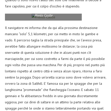
Quando ci sono ricevo l’aiuto del sole che finalmente si decide a
fare capolino, per cui il colpo d’occhio è stupendo.
Menlo Castle
Il navigatore mi informa che da qui alla prossima destinazione
mancano “solo” 5,1 kilometri, per cui metto in moto le gambe e
vado. Il percorso taglia la strada principale che, se l’avessi presa,
avrebbe fatto allungare moltissimo le distanze; la cosa più
snervante di questa soluzione è che in alcuni punti non c’è
marciapiede, per cui sono costretto a farmi da parte il più possibile
ogni volta che passa una macchina. Per di più, proprio nel punto più
lontano rispetto al centro città e senza alcun riparo, ritorna a farsi
sentire la pioggia. Dopo un’oretta scarsa sono dove volevo arrivare,
ovvero la zona di Salthill. E’ famosa sia per le spiagge che per la
lunghissima “promenade” che fiancheggia l’oceano. E sabato 11
gennaio e fa abbastanza freddo in una giornata discretamente
uggiosa, per cui direi di saltare in un attimo la parte relativa alle
spiagge perchè le onde si stanno letteralmente portando via quel