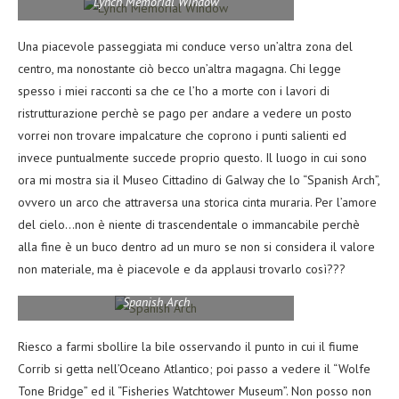
Lynch Memorial Window
Una piacevole passeggiata mi conduce verso un’altra zona del
centro, ma nonostante ciò becco un’altra magagna. Chi legge
spesso i miei racconti sa che ce l’ho a morte con i lavori di
ristrutturazione perchè se pago per andare a vedere un posto
vorrei non trovare impalcature che coprono i punti salienti ed
invece puntualmente succede proprio questo. Il luogo in cui sono
ora mi mostra sia il Museo Cittadino di Galway che lo “Spanish Arch”,
ovvero un arco che attraversa una storica cinta muraria. Per l’amore
del cielo…non è niente di trascendentale o immancabile perchè
alla fine è un buco dentro ad un muro se non si considera il valore
non materiale, ma è piacevole e da applausi trovarlo così???
Spanish Arch
Riesco a farmi sbollire la bile osservando il punto in cui il fiume
Corrib si getta nell’Oceano Atlantico; poi passo a vedere il “Wolfe
Tone Bridge” ed il “Fisheries Watchtower Museum”. Non posso non