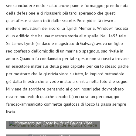
senza includere nello scatto anche pane e formaggio; prendo nota
della defezione e ci ripasserò più tardi sperando che questi
guastafeste si siano tolti dalle scatole. Poco più in là riesco a
mettere nell’album dei ricordi la “Lynch Memorial Window”, facciata
di un edificio che ha una macabra storia alle spalle. Nel 1493 tale
Sir James Lynch (sindaco e magistrato di Galway) aveva un figlio
reo confesso dell’omicidio di un marinaio spagnolo, suo rivale in
amore. Quando fu condannato per tale gesto non si riuscì a trovare
un esecutore materiale della pena capitale, per cui lo stesso padre,
per mostrare che la giustizia vince su tutto, lo impiccò buttandolo
giù dalla finestra che si vede in alto a sinistra nella foto che segue.
Mi viene da sorridere pensando ai giorni nostri (che dovrebbero
essere più civili di qualche secolo fa) in cui se un personaggio
famoso/ammanicato commette qualcosa di losco la passa sempre
liscia.
Monumento per Oscar Wilde ed Eduard Vilde