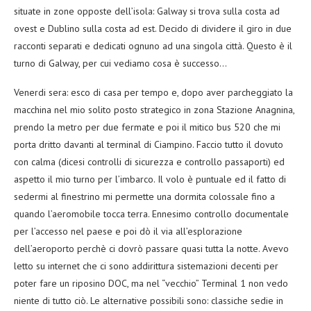
situate in zone opposte dell’isola: Galway si trova sulla costa ad
ovest e Dublino sulla costa ad est. Decido di dividere il giro in due
racconti separati e dedicati ognuno ad una singola città. Questo è il
turno di Galway, per cui vediamo cosa è successo…
Venerdi sera: esco di casa per tempo e, dopo aver parcheggiato la
macchina nel mio solito posto strategico in zona Stazione Anagnina,
prendo la metro per due fermate e poi il mitico bus 520 che mi
porta dritto davanti al terminal di Ciampino. Faccio tutto il dovuto
con calma (dicesi controlli di sicurezza e controllo passaporti) ed
aspetto il mio turno per l’imbarco. Il volo è puntuale ed il fatto di
sedermi al finestrino mi permette una dormita colossale fino a
quando l’aeromobile tocca terra. Ennesimo controllo documentale
per l’accesso nel paese e poi dò il via all’esplorazione
dell’aeroporto perchè ci dovrò passare quasi tutta la notte. Avevo
letto su internet che ci sono addirittura sistemazioni decenti per
poter fare un riposino DOC, ma nel “vecchio” Terminal 1 non vedo
niente di tutto ciò. Le alternative possibili sono: classiche sedie in