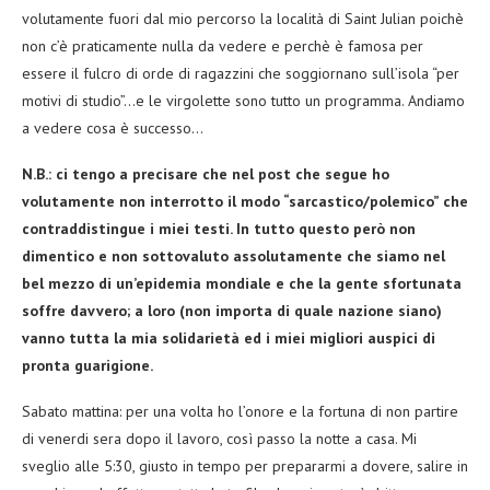
volutamente fuori dal mio percorso la località di Saint Julian poichè
non c’è praticamente nulla da vedere e perchè è famosa per
essere il fulcro di orde di ragazzini che soggiornano sull’isola “per
motivi di studio”…e le virgolette sono tutto un programma. Andiamo
a vedere cosa è successo…
N.B.: ci tengo a precisare che nel post che segue ho
volutamente non interrotto il modo “sarcastico/polemico” che
contraddistingue i miei testi. In tutto questo però non
dimentico e non sottovaluto assolutamente che siamo nel
bel mezzo di un’epidemia mondiale e che la gente sfortunata
soffre davvero; a loro (non importa di quale nazione siano)
vanno tutta la mia solidarietà ed i miei migliori auspici di
pronta guarigione.
Sabato mattina: per una volta ho l’onore e la fortuna di non partire
di venerdi sera dopo il lavoro, così passo la notte a casa. Mi
sveglio alle 5:30, giusto in tempo per prepararmi a dovere, salire in