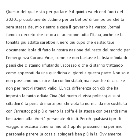
Questo del quale sto per parlare è il quinto week-end fuori del
2020…probabilmente l’ultimo per un bel po’ di tempo perchè la
sera stessa del mio rientro a casa il governo ha varato l’ormai
famoso decreto che colora di arancione tutta l’Italia, anche se la
tonalità più adatta sarebbe il nero più cupo che esiste; tale
documento isola di fatto la nostra nazione dal resto del mondo per
l’emergenza Corona Virus, come se non bastasse la lista infinita di
paesi che ci stanno rifiutando l’accesso o che ci stanno trattando
come appestati da una quindicina di giorni a questa parte. Non solo
non possiamo più uscire dai confini statali, ma neanche di casa se
non per motivi ritenuti validi. L’unica differenza con ciò che ha
imposto la tanto odiata Cina (dal punto di vista politico) ai suoi
cittadini è la pena di morte per chi viola la norma, da noi sostituita
con l’arresto; poi più o meno la solfa è la stessa con pesantissime
limitazioni alla libertà personale di tutti. Perciò qualsiasi tipo di
viaggio è escluso almeno fino al 3 aprile prossimo, ma per mio
personale parere la cosa si spingerà ben più in la. Ovviamente