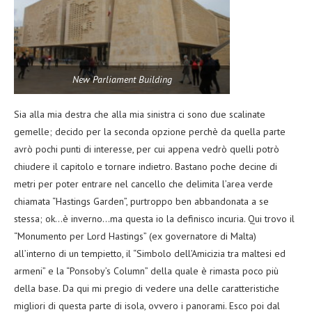
New Parliament Building
Sia alla mia destra che alla mia sinistra ci sono due scalinate
gemelle; decido per la seconda opzione perchè da quella parte
avrò pochi punti di interesse, per cui appena vedrò quelli potrò
chiudere il capitolo e tornare indietro. Bastano poche decine di
metri per poter entrare nel cancello che delimita l’area verde
chiamata “Hastings Garden”, purtroppo ben abbandonata a se
stessa; ok…è inverno…ma questa io la definisco incuria. Qui trovo il
“Monumento per Lord Hastings” (ex governatore di Malta)
all’interno di un tempietto, il “Simbolo dell’Amicizia tra maltesi ed
armeni” e la “Ponsoby’s Column” della quale è rimasta poco più
della base. Da qui mi pregio di vedere una delle caratteristiche
migliori di questa parte di isola, ovvero i panorami. Esco poi dal