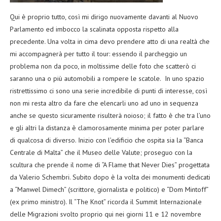
Qui è proprio tutto, così mi dirigo nuovamente davanti al Nuovo
Parlamento ed imbocco la scalinata opposta rispetto alla
precedente. Una volta in cima devo prendere atto di una realtà che
mi accompagnerà per tutto il tour: essendo il parcheggio un
problema non da poco, in moltissime delle foto che scatterò ci
saranno una o più automobili a rompere le scatole. In uno spazio
ristrettissimo ci sono una serie incredibile di punti di interesse, così
non mi resta altro da fare che elencarli uno ad uno in sequenza
anche se questo sicuramente risulterà noioso; il fatto è che tra l’uno
e gli altri la distanza è clamorosamente minima per poter parlare
di qualcosa di diverso. Inizio con l’edificio che ospita sia la “Banca
Centrale di Malta” che il Museo delle Valute; proseguo con la
scultura che prende il nome di “A Flame that Never Dies” progettata
da Valerio Schembri. Subito dopo è la volta dei monumenti dedicati
a “Manwel Dimech” (scrittore, giornalista e politico) e “Dom Mintoff”
(ex primo ministro). Il “The Knot” ricorda il Summit Internazionale
delle Migrazioni svolto proprio qui nei giorni 11 e 12 novembre