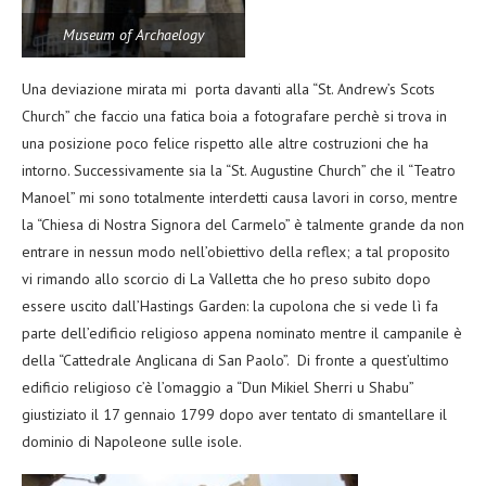
Museum of Archaelogy
Una deviazione mirata mi porta davanti alla “St. Andrew’s Scots
Church” che faccio una fatica boia a fotografare perchè si trova in
una posizione poco felice rispetto alle altre costruzioni che ha
intorno. Successivamente sia la “St. Augustine Church” che il “Teatro
Manoel” mi sono totalmente interdetti causa lavori in corso, mentre
la “Chiesa di Nostra Signora del Carmelo” è talmente grande da non
entrare in nessun modo nell’obiettivo della reflex; a tal proposito
vi rimando allo scorcio di La Valletta che ho preso subito dopo
essere uscito dall’Hastings Garden: la cupolona che si vede lì fa
parte dell’edificio religioso appena nominato mentre il campanile è
della “Cattedrale Anglicana di San Paolo”. Di fronte a quest’ultimo
edificio religioso c’è l’omaggio a “Dun Mikiel Sherri u Shabu”
giustiziato il 17 gennaio 1799 dopo aver tentato di smantellare il
dominio di Napoleone sulle isole.