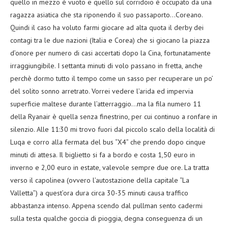
quello in mezzo è vuoto e quello sul corridoio è occupato da una
ragazza asiatica che sta riponendo il suo passaporto…Coreano.
Quindi il caso ha voluto farmi giocare ad alta quota il derby dei
contagi tra le due nazioni (Italia e Corea) che si giocano la piazza
d’onore per numero di casi accertati dopo la Cina, fortunatamente
irraggiungibile. I settanta minuti di volo passano in fretta, anche
perchè dormo tutto il tempo come un sasso per recuperare un po’
del solito sonno arretrato. Vorrei vedere l’arida ed impervia
superficie maltese durante l’atterraggio…ma la fila numero 11
della Ryanair è quella senza finestrino, per cui continuo a ronfare in
silenzio. Alle 11:30 mi trovo fuori dal piccolo scalo della località di
Luqa e corro alla fermata del bus “X4” che prendo dopo cinque
minuti di attesa. Il biglietto si fa a bordo e costa 1,50 euro in
inverno e 2,00 euro in estate, valevole sempre due ore. La tratta
verso il capolinea (ovvero l’autostazione della capitale “La
Valletta”) a quest’ora dura circa 30-35 minuti causa traffico
abbastanza intenso. Appena scendo dal pullman sento cadermi
sulla testa qualche goccia di pioggia, degna conseguenza di un