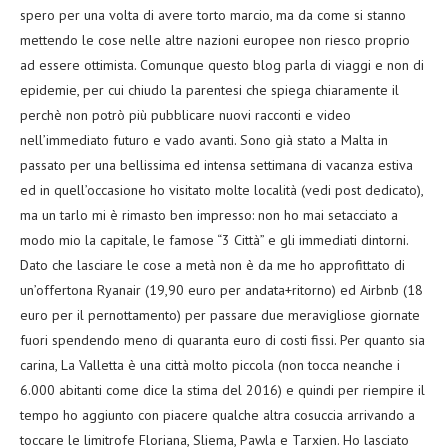
spero per una volta di avere torto marcio, ma da come si stanno
mettendo le cose nelle altre nazioni europee non riesco proprio
ad essere ottimista. Comunque questo blog parla di viaggi e non di
epidemie, per cui chiudo la parentesi che spiega chiaramente il
perchè non potrò più pubblicare nuovi racconti e video
nell’immediato futuro e vado avanti. Sono già stato a Malta in
passato per una bellissima ed intensa settimana di vacanza estiva
ed in quell’occasione ho visitato molte località (vedi post dedicato),
ma un tarlo mi è rimasto ben impresso: non ho mai setacciato a
modo mio la capitale, le famose “3 Città” e gli immediati dintorni.
Dato che lasciare le cose a metà non è da me ho approfittato di
un’offertona Ryanair (19,90 euro per andata+ritorno) ed Airbnb (18
euro per il pernottamento) per passare due meravigliose giornate
fuori spendendo meno di quaranta euro di costi fissi. Per quanto sia
carina, La Valletta è una città molto piccola (non tocca neanche i
6.000 abitanti come dice la stima del 2016) e quindi per riempire il
tempo ho aggiunto con piacere qualche altra cosuccia arrivando a
toccare le limitrofe Floriana, Sliema, Pawla e Tarxien. Ho lasciato