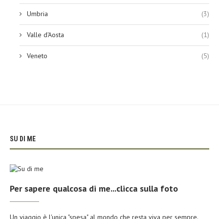
Umbria
(3)
Valle d'Aosta
(1)
Veneto
(5)
SU DI ME
Per sapere qualcosa di me...clicca sulla foto
Un viaggio è l'unica "spesa" al mondo che resta viva per sempre.