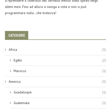
a riprendere il controllo del cervello messo sotto spirito negli
ultimi mesi. Fino ad allora si naviga a vista e non si può
programmare nulla…che tristezza!
CATEGORIE
Africa
(3)
Egitto
(2)
Marocco
(1)
America
(3)
Guadaloupe
(1)
Guatemala
(1)