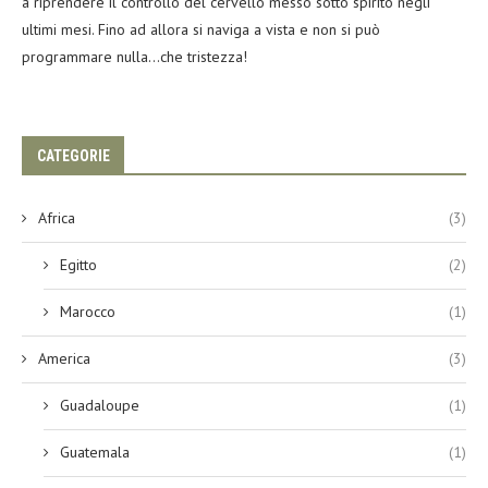
a riprendere il controllo del cervello messo sotto spirito negli
ultimi mesi. Fino ad allora si naviga a vista e non si può
programmare nulla…che tristezza!
CATEGORIE
Africa
(3)
Egitto
(2)
Marocco
(1)
America
(3)
Guadaloupe
(1)
Guatemala
(1)