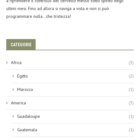
a riprendere il controllo del cervello messo sotto spirito negli
ultimi mesi. Fino ad allora si naviga a vista e non si può
programmare nulla…che tristezza!
CATEGORIE
Africa
(3)
Egitto
(2)
Marocco
(1)
America
(3)
Guadaloupe
(1)
Guatemala
(1)