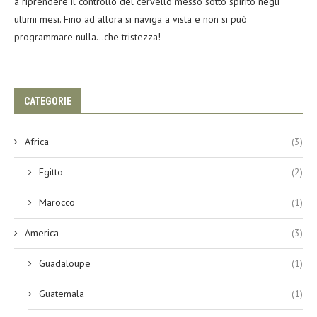
a riprendere il controllo del cervello messo sotto spirito negli
ultimi mesi. Fino ad allora si naviga a vista e non si può
programmare nulla…che tristezza!
CATEGORIE
Africa
(3)
Egitto
(2)
Marocco
(1)
America
(3)
Guadaloupe
(1)
Guatemala
(1)