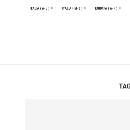
ITALIA ( A-L )
ITALIA ( M-Z )
EUROPA ( A-F )
CONTATTACI
TA