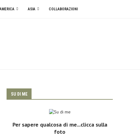
AMERICA
ASIA
COLLABORAZIONI
SU DI ME
Per sapere qualcosa di me...clicca sulla
foto