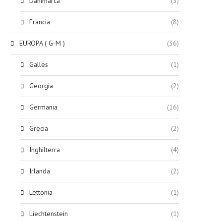
Danimarca
(3)
Francia
(8)
EUROPA ( G-M )
(36)
Galles
(1)
Georgia
(2)
Germania
(16)
Grecia
(2)
Inghilterra
(4)
Irlanda
(2)
Lettonia
(1)
Liechtenstein
(1)