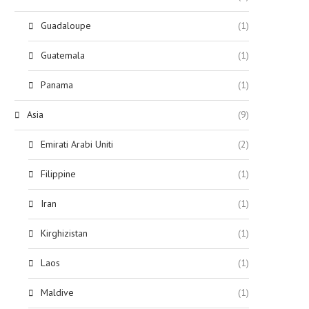
Guadaloupe
(1)
Guatemala
(1)
Panama
(1)
Asia
(9)
Emirati Arabi Uniti
(2)
Filippine
(1)
Iran
(1)
Kirghizistan
(1)
Laos
(1)
Maldive
(1)