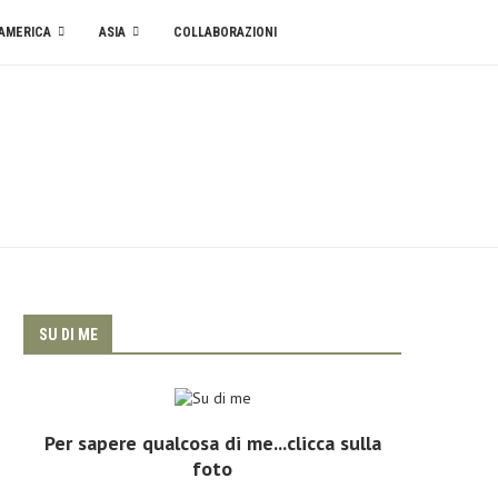
AMERICA
ASIA
COLLABORAZIONI
SU DI ME
Per sapere qualcosa di me...clicca sulla
foto