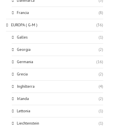
Danimarca
(3)
Francia
(8)
EUROPA ( G-M )
(36)
Galles
(1)
Georgia
(2)
Germania
(16)
Grecia
(2)
Inghilterra
(4)
Irlanda
(2)
Lettonia
(1)
Liechtenstein
(1)