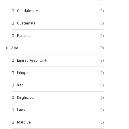
Guadaloupe
(1)
Guatemala
(1)
Panama
(1)
Asia
(9)
Emirati Arabi Uniti
(2)
Filippine
(1)
Iran
(1)
Kirghizistan
(1)
Laos
(1)
Maldive
(1)