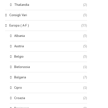
Thailandia
(2)
Consigli Vari
(3)
Europa ( A-F )
(33)
Albania
(3)
Austria
(5)
Belgio
(3)
Bielorussia
(1)
Bulgaria
(7)
Cipro
(1)
Croazia
(2)