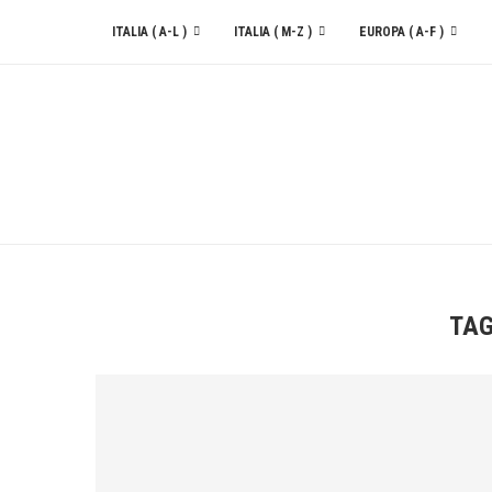
ITALIA ( A-L )
ITALIA ( M-Z )
EUROPA ( A-F )
CONTATTACI
TA