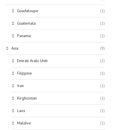
Guadaloupe
(1)
Guatemala
(1)
Panama
(1)
Asia
(9)
Emirati Arabi Uniti
(2)
Filippine
(1)
Iran
(1)
Kirghizistan
(1)
Laos
(1)
Maldive
(1)