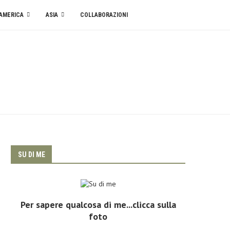
AMERICA
ASIA
COLLABORAZIONI
SU DI ME
Per sapere qualcosa di me...clicca sulla
foto