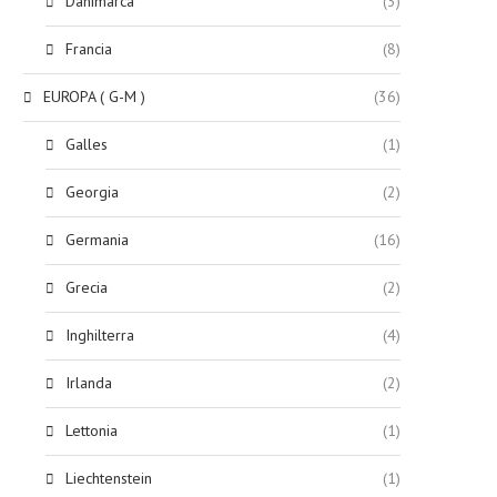
Danimarca
(3)
Francia
(8)
EUROPA ( G-M )
(36)
Galles
(1)
Georgia
(2)
Germania
(16)
Grecia
(2)
Inghilterra
(4)
Irlanda
(2)
Lettonia
(1)
Liechtenstein
(1)