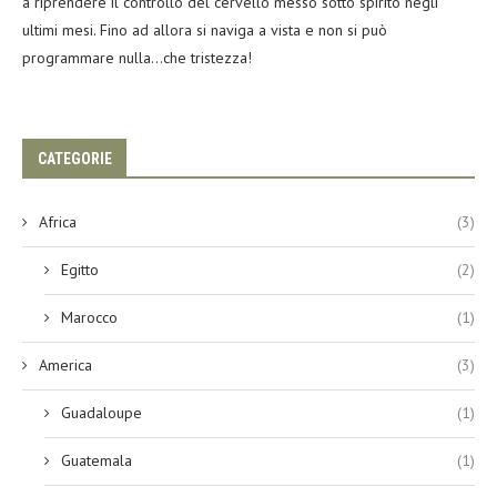
a riprendere il controllo del cervello messo sotto spirito negli
ultimi mesi. Fino ad allora si naviga a vista e non si può
programmare nulla…che tristezza!
CATEGORIE
Africa
(3)
Egitto
(2)
Marocco
(1)
America
(3)
Guadaloupe
(1)
Guatemala
(1)