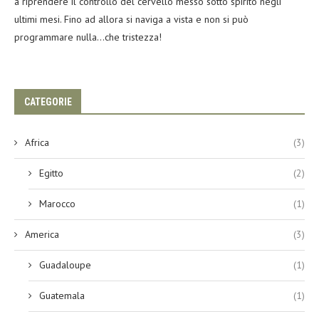
a riprendere il controllo del cervello messo sotto spirito negli
ultimi mesi. Fino ad allora si naviga a vista e non si può
programmare nulla…che tristezza!
CATEGORIE
Africa
(3)
Egitto
(2)
Marocco
(1)
America
(3)
Guadaloupe
(1)
Guatemala
(1)