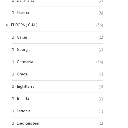
Danimarca
(3)
Francia
(8)
EUROPA ( G-M )
(36)
Galles
(1)
Georgia
(2)
Germania
(16)
Grecia
(2)
Inghilterra
(4)
Irlanda
(2)
Lettonia
(1)
Liechtenstein
(1)