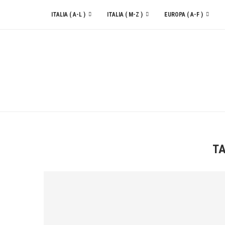
ITALIA ( A-L )
ITALIA ( M-Z )
EUROPA ( A-F )
CONTATTACI
T