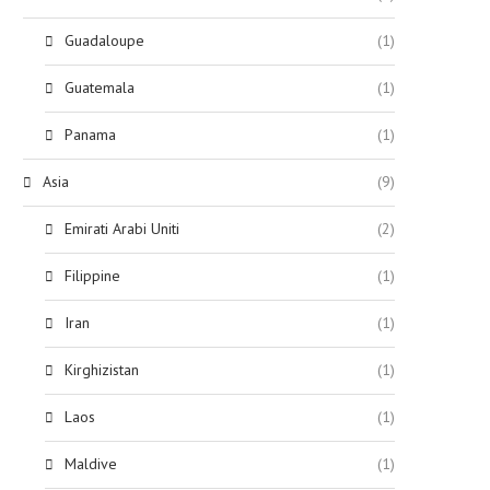
Guadaloupe
(1)
Guatemala
(1)
Panama
(1)
Asia
(9)
Emirati Arabi Uniti
(2)
Filippine
(1)
Iran
(1)
Kirghizistan
(1)
Laos
(1)
Maldive
(1)