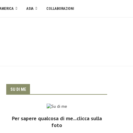
AMERICA
ASIA
COLLABORAZIONI
SU DI ME
Per sapere qualcosa di me...clicca sulla
foto