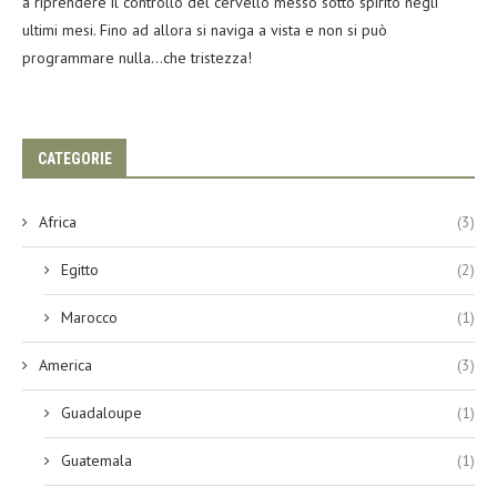
a riprendere il controllo del cervello messo sotto spirito negli
ultimi mesi. Fino ad allora si naviga a vista e non si può
programmare nulla…che tristezza!
CATEGORIE
Africa
(3)
Egitto
(2)
Marocco
(1)
America
(3)
Guadaloupe
(1)
Guatemala
(1)