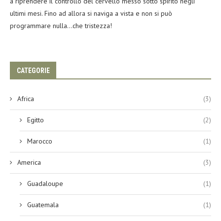
a riprendere il controllo del cervello messo sotto spirito negli
ultimi mesi. Fino ad allora si naviga a vista e non si può
programmare nulla…che tristezza!
CATEGORIE
Africa
(3)
Egitto
(2)
Marocco
(1)
America
(3)
Guadaloupe
(1)
Guatemala
(1)