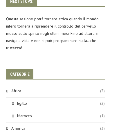
NEXT STOPS:
Questa sezione potrà tornare attiva quando il mondo
intero tornerà a riprendere il controllo del cervello
messo sotto spirito negli ultimi mesi. Fino ad allora si
naviga a vista e non si può programmare nulla…che
tristezza!
CATEGORIE
Africa
(3)
Egitto
(2)
Marocco
(1)
America
(3)