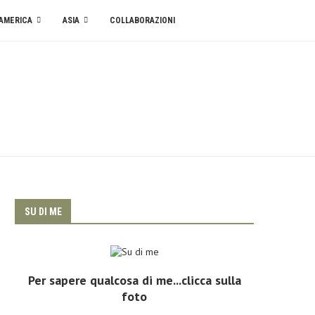
AMERICA
ASIA
COLLABORAZIONI
SU DI ME
Per sapere qualcosa di me...clicca sulla
foto