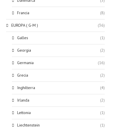
Danimarca
(3)
Francia
(8)
EUROPA ( G-M )
(36)
Galles
(1)
Georgia
(2)
Germania
(16)
Grecia
(2)
Inghilterra
(4)
Irlanda
(2)
Lettonia
(1)
Liechtenstein
(1)