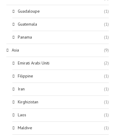
Guadaloupe
(1)
Guatemala
(1)
Panama
(1)
Asia
(9)
Emirati Arabi Uniti
(2)
Filippine
(1)
Iran
(1)
Kirghizistan
(1)
Laos
(1)
Maldive
(1)