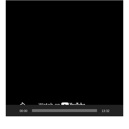
Video
Player
00:00
13:32