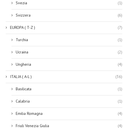
Svezia
(1)
Svizzera
(6)
EUROPA ( T-Z )
(7)
Turchia
(1)
Ucraina
(2)
Ungheria
(4)
ITALIA ( A-L )
(36)
Basilicata
(1)
Calabria
(1)
Emilia Romagna
(4)
Friuli Venezia Giulia
(4)