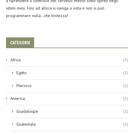
a riprendere il controllo del cervello messo sotto spirito negli
ultimi mesi. Fino ad allora si naviga a vista e non si può
programmare nulla…che tristezza!
CATEGORIE
Africa
(3)
Egitto
(2)
Marocco
(1)
America
(3)
Guadaloupe
(1)
Guatemala
(1)