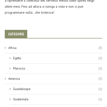
a riprendere il controllo del cervello messo sotto spirito negli
ultimi mesi. Fino ad allora si naviga a vista e non si può
programmare nulla…che tristezza!
CATEGORIE
Africa
(3)
Egitto
(2)
Marocco
(1)
America
(3)
Guadaloupe
(1)
Guatemala
(1)