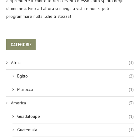
a riprendere il controllo del cervello messo sotto spirito negli
ultimi mesi. Fino ad allora si naviga a vista e non si può
programmare nulla…che tristezza!
CATEGORIE
Africa
(3)
Egitto
(2)
Marocco
(1)
America
(3)
Guadaloupe
(1)
Guatemala
(1)