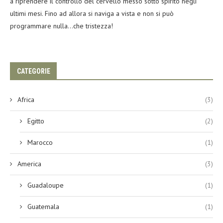
a riprendere il controllo del cervello messo sotto spirito negli
ultimi mesi. Fino ad allora si naviga a vista e non si può
programmare nulla…che tristezza!
CATEGORIE
Africa
(3)
Egitto
(2)
Marocco
(1)
America
(3)
Guadaloupe
(1)
Guatemala
(1)