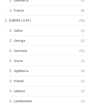
Danimarca
(3)
Francia
(8)
EUROPA ( G-M )
(36)
Galles
(1)
Georgia
(2)
Germania
(16)
Grecia
(2)
Inghilterra
(4)
Irlanda
(2)
Lettonia
(1)
Liechtenstein
(1)