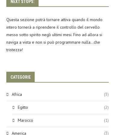
NEXT STOPS:
Questa sezione potrà tornare attiva quando il mondo
intero tornerà a riprendere il controllo del cervello
messo sotto spirito negli ultimi mesi. Fino ad allora si
naviga a vista e non si può programmare nulla…che
tristezza!
CATEGORIE
Africa
(3)
Egitto
(2)
Marocco
(1)
America
(3)