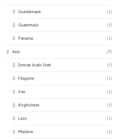
Guadaloupe
(1)
Guatemala
(1)
Panama
(1)
Asia
(9)
Emirati Arabi Uniti
(2)
Filippine
(1)
Iran
(1)
Kirghizistan
(1)
Laos
(1)
Maldive
(1)