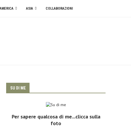
AMERICA
ASIA
COLLABORAZIONI
SU DI ME
Per sapere qualcosa di me...clicca sulla
foto