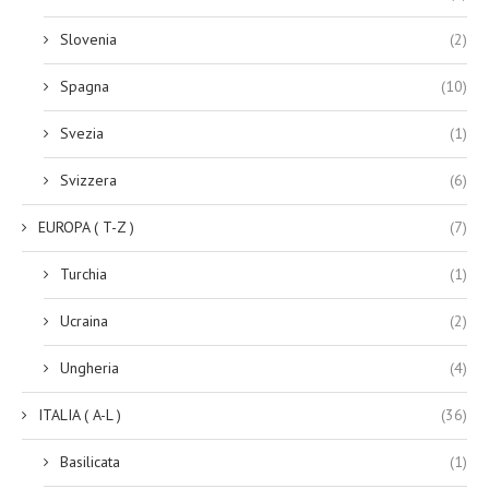
Slovenia
(2)
Spagna
(10)
Svezia
(1)
Svizzera
(6)
EUROPA ( T-Z )
(7)
Turchia
(1)
Ucraina
(2)
Ungheria
(4)
ITALIA ( A-L )
(36)
Basilicata
(1)