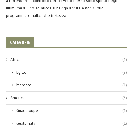
a riprendere il controllo del cervello messo sotto spirito negli
ultimi mesi. Fino ad allora si naviga a vista e non si può
programmare nulla…che tristezza!
CATEGORIE
Africa
(3)
Egitto
(2)
Marocco
(1)
America
(3)
Guadaloupe
(1)
Guatemala
(1)