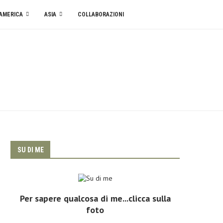
AMERICA
ASIA
COLLABORAZIONI
SU DI ME
Per sapere qualcosa di me...clicca sulla
foto