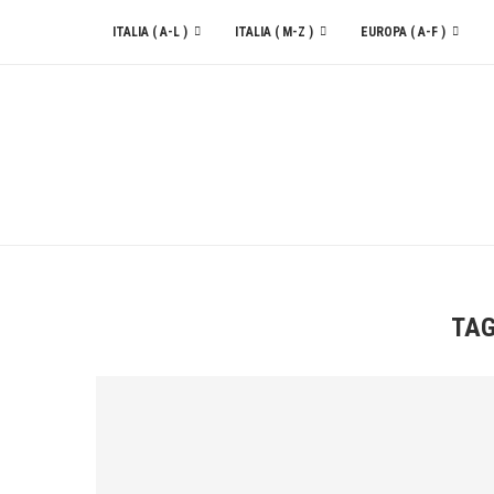
ITALIA ( A-L )
ITALIA ( M-Z )
EUROPA ( A-F )
CONTATTACI
TA