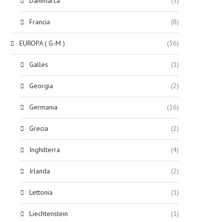
Danimarca
(3)
Francia
(8)
EUROPA ( G-M )
(36)
Galles
(1)
Georgia
(2)
Germania
(16)
Grecia
(2)
Inghilterra
(4)
Irlanda
(2)
Lettonia
(1)
Liechtenstein
(1)