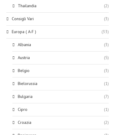
Thailandia
(2)
Consigli Vari
(3)
Europa ( A-F )
(33)
Albania
(3)
Austria
(5)
Belgio
(3)
Bielorussia
(1)
Bulgaria
(7)
Cipro
(1)
Croazia
(2)