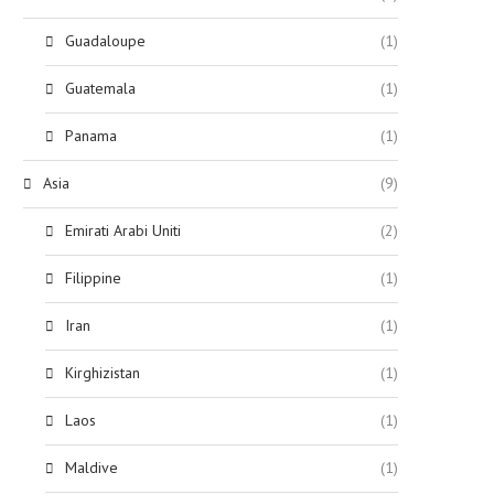
Guadaloupe
(1)
Guatemala
(1)
Panama
(1)
Asia
(9)
Emirati Arabi Uniti
(2)
Filippine
(1)
Iran
(1)
Kirghizistan
(1)
Laos
(1)
Maldive
(1)