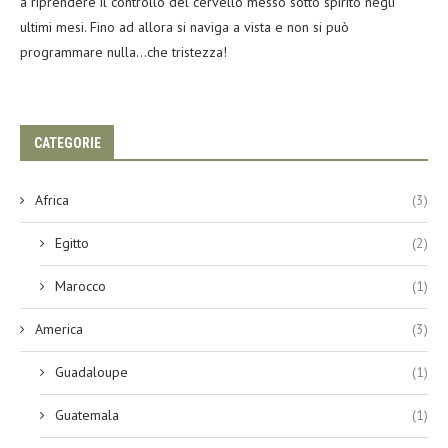
a riprendere il controllo del cervello messo sotto spirito negli
ultimi mesi. Fino ad allora si naviga a vista e non si può
programmare nulla…che tristezza!
CATEGORIE
Africa
(3)
Egitto
(2)
Marocco
(1)
America
(3)
Guadaloupe
(1)
Guatemala
(1)