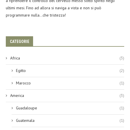
a riprendere il controllo del cervello messo sotto spirito negli
ultimi mesi. Fino ad allora si naviga a vista e non si può
programmare nulla…che tristezza!
CATEGORIE
Africa
(3)
Egitto
(2)
Marocco
(1)
America
(3)
Guadaloupe
(1)
Guatemala
(1)