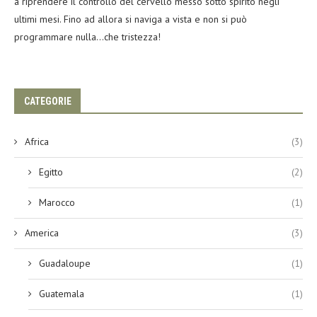
a riprendere il controllo del cervello messo sotto spirito negli
ultimi mesi. Fino ad allora si naviga a vista e non si può
programmare nulla…che tristezza!
CATEGORIE
Africa
(3)
Egitto
(2)
Marocco
(1)
America
(3)
Guadaloupe
(1)
Guatemala
(1)