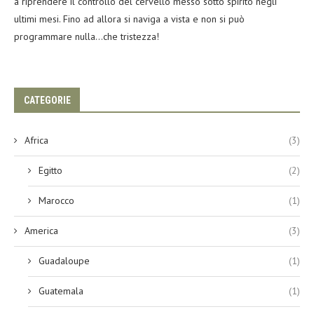
a riprendere il controllo del cervello messo sotto spirito negli
ultimi mesi. Fino ad allora si naviga a vista e non si può
programmare nulla…che tristezza!
CATEGORIE
Africa
(3)
Egitto
(2)
Marocco
(1)
America
(3)
Guadaloupe
(1)
Guatemala
(1)