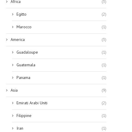
Africa
(3)
Egitto
(2)
Marocco
(1)
America
(3)
Guadaloupe
(1)
Guatemala
(1)
Panama
(1)
Asia
(9)
Emirati Arabi Uniti
(2)
Filippine
(1)
Iran
(1)