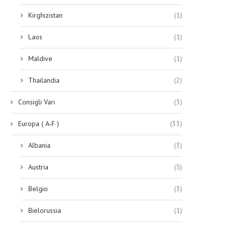
Kirghizistan
(1)
Laos
(1)
Maldive
(1)
Thailandia
(2)
Consigli Vari
(3)
Europa ( A-F )
(33)
Albania
(3)
Austria
(5)
Belgio
(3)
Bielorussia
(1)