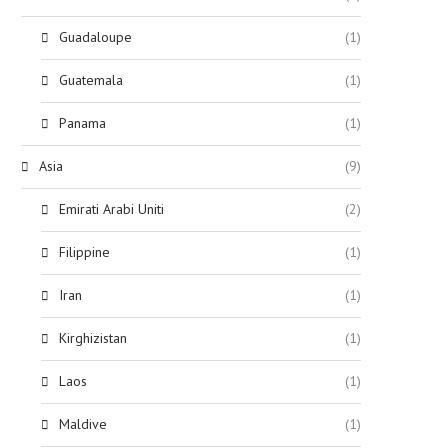
Guadaloupe
(1)
Guatemala
(1)
Panama
(1)
Asia
(9)
Emirati Arabi Uniti
(2)
Filippine
(1)
Iran
(1)
Kirghizistan
(1)
Laos
(1)
Maldive
(1)