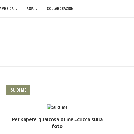
AMERICA
ASIA
COLLABORAZIONI
SU DI ME
Per sapere qualcosa di me...clicca sulla
foto