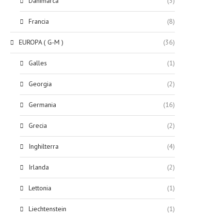
Danimarca
(3)
Francia
(8)
EUROPA ( G-M )
(36)
Galles
(1)
Georgia
(2)
Germania
(16)
Grecia
(2)
Inghilterra
(4)
Irlanda
(2)
Lettonia
(1)
Liechtenstein
(1)