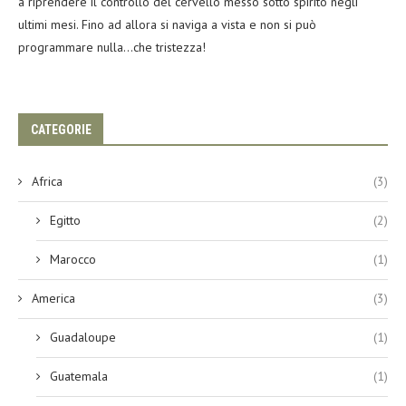
a riprendere il controllo del cervello messo sotto spirito negli
ultimi mesi. Fino ad allora si naviga a vista e non si può
programmare nulla…che tristezza!
CATEGORIE
Africa
(3)
Egitto
(2)
Marocco
(1)
America
(3)
Guadaloupe
(1)
Guatemala
(1)