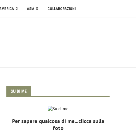
AMERICA
ASIA
COLLABORAZIONI
SU DI ME
Per sapere qualcosa di me...clicca sulla
foto