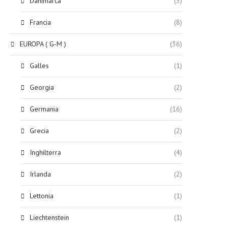
Danimarca
(3)
Francia
(8)
EUROPA ( G-M )
(36)
Galles
(1)
Georgia
(2)
Germania
(16)
Grecia
(2)
Inghilterra
(4)
Irlanda
(2)
Lettonia
(1)
Liechtenstein
(1)