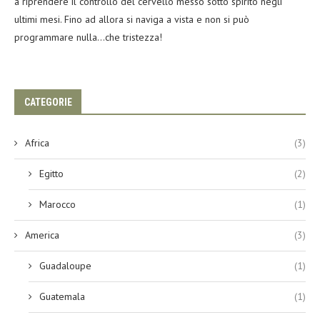
a riprendere il controllo del cervello messo sotto spirito negli
ultimi mesi. Fino ad allora si naviga a vista e non si può
programmare nulla…che tristezza!
CATEGORIE
Africa
(3)
Egitto
(2)
Marocco
(1)
America
(3)
Guadaloupe
(1)
Guatemala
(1)