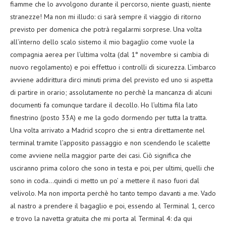
fiamme che lo avvolgono durante il percorso, niente guasti, niente
stranezze! Ma non mi illudo: ci sarà sempre il viaggio di ritorno
previsto per domenica che potrà regalarmi sorprese. Una volta
all’interno dello scalo sistemo il mio bagaglio come vuole la
compagnia aerea per l’ultima volta (dal 1° novembre si cambia di
nuovo regolamento) e poi effettuo i controlli di sicurezza. L’imbarco
avviene addirittura dirci minuti prima del previsto ed uno si aspetta
di partire in orario; assolutamente no perchè la mancanza di alcuni
documenti fa comunque tardare il decollo. Ho l’ultima fila lato
finestrino (posto 33A) e me la godo dormendo per tutta la tratta.
Una volta arrivato a Madrid scopro che si entra direttamente nel
terminal tramite l’apposito passaggio e non scendendo le scalette
come avviene nella maggior parte dei casi. Ciò significa che
usciranno prima coloro che sono in testa e poi, per ultimi, quelli che
sono in coda…quindi ci metto un po’ a mettere il naso fuori dal
velivolo. Ma non importa perchè ho tanto tempo davanti a me. Vado
al nastro a prendere il bagaglio e poi, essendo al Terminal 1, cerco
e trovo la navetta gratuita che mi porta al Terminal 4: da qui