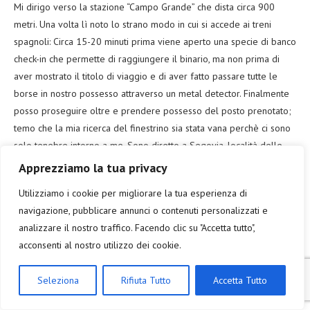
Mi dirigo verso la stazione “Campo Grande” che dista circa 900
metri. Una volta lì noto lo strano modo in cui si accede ai treni
spagnoli: Circa 15-20 minuti prima viene aperto una specie di banco
check-in che permette di raggiungere il binario, ma non prima di
aver mostrato il titolo di viaggio e di aver fatto passare tutte le
borse in nostro possesso attraverso un metal detector. Finalmente
posso proseguire oltre e prendere possesso del posto prenotato;
temo che la mia ricerca del finestrino sia stata vana perchè ci sono
solo tenebre intorno a me. Sono diretto a Segovia, località delle
quale ho sempre sentito parlare molto e che mi incuriosisce. La
Apprezziamo la tua privacy
tratta sul convoglio “Renfe” ad alta velocità dura circa 35 minuti e
Utilizziamo i cookie per migliorare la tua esperienza di
scendo solo io qui, mentre tutti gli altri passeggeri proseguono
navigazione, pubblicare annunci o contenuti personalizzati e
verso Madrid. Ha iniziato ad albeggiare da poco quando mi ritrovo
analizzare il nostro traffico. Facendo clic su "Accetta tutto",
sul binario insieme alla capostazione: nessuno ha pensato di
acconsenti al nostro utilizzo dei cookie.
attivare i sensori delle porte scorrevoli dopo la nottata e non
possiamo entrare in nessun modo. Ci mettiamo a ridere quando lei
Seleziona
Rifiuta Tutto
Accetta Tutto
prende il cellulare e chiama una guardia. Domanda: e se lei non ci
fosse stata…quanto tempo sarei rimasto come un beota ad