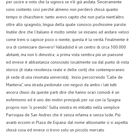
per uscire e noto che la signora se n’è già andata. Sinceramente
sono contento così perchè almeno non perderò chissà quanto
tempo in chiacchiere; tanto avevo capito che non parla nient’altro
oltre allo spagnolo, lingua della quale conosco pochissime parole.
Inutile dire che l’italiano è molto simile: se iniziano ad andare veloci
come treni si capisce poco o niente, questa è la verità. Finalmente è
ora di cominciare davvero! Valladolid è un centro di circa 300.000
abitanti, ma non li dimostra; a prima vista sembra più un paesone
ed invece è abbastanza conosciuto localmente sia dal punto di vista
storico (è stata residenza reale e delle corti) che contemporaneo
(è sede di una rinomata università). Inizio percorrendo “Calle de
Manteria”, una strada pedonale con negozi da ambo i lati tutti
ancora chiusi: da queste parti dire che hanno orari comodi è un
eufemismo ed è uno dei motivi principali per cui con la Spagna
proprio non “ci prendo”. Sulla sinistra mi imbatto nella semplice
Parroquia de San Andres che è senza infamia e senza lode. Più
avanti eccomi in Plaza de Espana: dal nome altisonante ci si aspetta
chissà cosa ed invece ci trovo solo un piccolo mercato