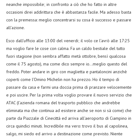
neanche impossibile; in confronto a ciò che ho fatto in altre
occasioni direi addirittura che è abbastanza facile. Ma adesso basta
con la premessa: meglio concentrarsi su cosa è successo e passare
all’azione.
Esco dall’ufficio alle 13:00 del venerdi; il volo ce l’avrò alle 17:25
ma voglio fare le cose con calma. Fa un caldo bestiale del tutto
fuori stagione (non sembra affatto metà ottobre, bensì qualcosa
come il 75 agosto), ma come dico sempre io…meglio questo del
freddo. Poter andare in giro con maglietta e pantaloncini anzichè
coperti come l’Omino Michelin non ha prezzo. Ho il tempo di
passare da casa e farmi una doccia prima di pranzare velocemente
e poi uscire. Per la prima volta voglio provare il nuovo servizio che
ATAC (l’azienda romana del trasporto pubblico che andrebbe
eliminata ma che continua ad esistere anche se non si sà come) che
parte da Piazzale di Cinecittà ed arriva all’aeroporto di Ciampino in
circa quindici minuti. Incredibile ma vero: trovo il bus al capolinea,
salgo, mi siedo ed arrivo a destinazione come previsto. Niente