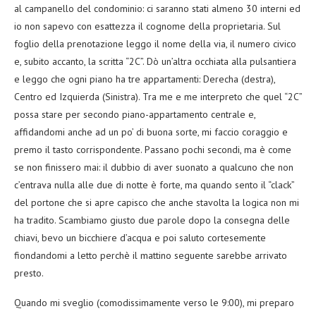
al campanello del condominio: ci saranno stati almeno 30 interni ed
io non sapevo con esattezza il cognome della proprietaria. Sul
foglio della prenotazione leggo il nome della via, il numero civico
e, subito accanto, la scritta “2C”. Dò un’altra occhiata alla pulsantiera
e leggo che ogni piano ha tre appartamenti: Derecha (destra),
Centro ed Izquierda (Sinistra). Tra me e me interpreto che quel “2C”
possa stare per secondo piano-appartamento centrale e,
affidandomi anche ad un po’ di buona sorte, mi faccio coraggio e
premo il tasto corrispondente. Passano pochi secondi, ma è come
se non finissero mai: il dubbio di aver suonato a qualcuno che non
c’entrava nulla alle due di notte è forte, ma quando sento il “clack”
del portone che si apre capisco che anche stavolta la logica non mi
ha tradito. Scambiamo giusto due parole dopo la consegna delle
chiavi, bevo un bicchiere d’acqua e poi saluto cortesemente
fiondandomi a letto perchè il mattino seguente sarebbe arrivato
presto.
Quando mi sveglio (comodissimamente verso le 9:00), mi preparo