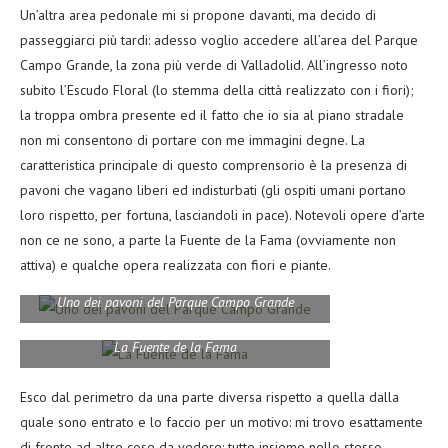
Un’altra area pedonale mi si propone davanti, ma decido di
passeggiarci più tardi: adesso voglio accedere all’area del Parque
Campo Grande, la zona più verde di Valladolid. All’ingresso noto
subito l’Escudo Floral (lo stemma della città realizzato con i fiori);
la troppa ombra presente ed il fatto che io sia al piano stradale
non mi consentono di portare con me immagini degne. La
caratteristica principale di questo comprensorio è la presenza di
pavoni che vagano liberi ed indisturbati (gli ospiti umani portano
loro rispetto, per fortuna, lasciandoli in pace). Notevoli opere d’arte
non ce ne sono, a parte la Fuente de la Fama (ovviamente non
attiva) e qualche opera realizzata con fiori e piante.
Uno dei pavoni del Parque Campo Grande
La Fuente de la Fama
Esco dal perimetro da una parte diversa rispetto a quella dalla
quale sono entrato e lo faccio per un motivo: mi trovo esattamente
di fronte ad altre cose da vedere: tutte insieme nello stesso