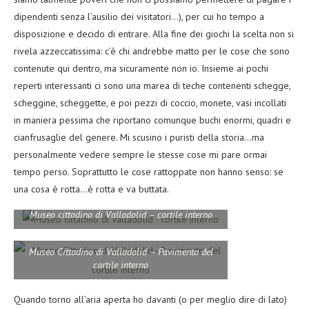
dipendenti senza l’ausilio dei visitatori…), per cui ho tempo a
disposizione e decido di entrare. Alla fine dei giochi la scelta non si
rivela azzeccatissima: c’è chi andrebbe matto per le cose che sono
contenute qui dentro, ma sicuramente non io. Insieme ai pochi
reperti interessanti ci sono una marea di teche contenenti schegge,
scheggine, scheggette, e poi pezzi di coccio, monete, vasi incollati
in maniera pessima che riportano comunque buchi enormi, quadri e
cianfrusaglie del genere. Mi scusino i puristi della storia…ma
personalmente vedere sempre le stesse cose mi pare ormai
tempo perso. Soprattutto le cose rattoppate non hanno senso: se
una cosa è rotta…è rotta e va buttata.
Museo cittadino di Valladolid – cortile interno
Museo Cittadino di Valladolid – Pavimento del
cortile interno
Quando torno all’aria aperta ho davanti (o per meglio dire di lato)