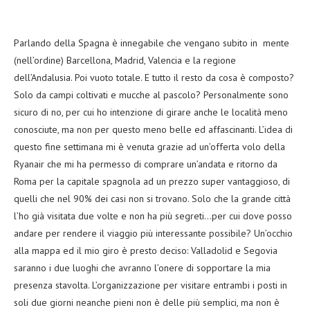
Parlando della Spagna è innegabile che vengano subito in mente
(nell’ordine) Barcellona, Madrid, Valencia e la regione
dell’Andalusia. Poi vuoto totale. E tutto il resto da cosa è composto?
Solo da campi coltivati e mucche al pascolo? Personalmente sono
sicuro di no, per cui ho intenzione di girare anche le località meno
conosciute, ma non per questo meno belle ed affascinanti. L’idea di
questo fine settimana mi è venuta grazie ad un’offerta volo della
Ryanair che mi ha permesso di comprare un’andata e ritorno da
Roma per la capitale spagnola ad un prezzo super vantaggioso, di
quelli che nel 90% dei casi non si trovano. Solo che la grande città
l’ho già visitata due volte e non ha più segreti…per cui dove posso
andare per rendere il viaggio più interessante possibile? Un’occhio
alla mappa ed il mio giro è presto deciso: Valladolid e Segovia
saranno i due luoghi che avranno l’onere di sopportare la mia
presenza stavolta. L’organizzazione per visitare entrambi i posti in
soli due giorni neanche pieni non è delle più semplici, ma non è