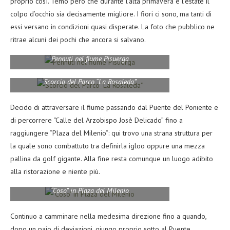
proprio così. Temo però che durante l’alta primavera e l’estate il
colpo d’occhio sia decisamente migliore. I fiori ci sono, ma tanti di
essi versano in condizioni quasi disperate. La foto che pubblico ne
ritrae alcuni dei pochi che ancora si salvano.
Pennuti nel fiume Pisuerga
Scorcio del Parco “La Rosaleda”
Decido di attraversare il fiume passando dal Puente del Poniente e
di percorrere “Calle del Arzobispo Josè Delicado” fino a
raggiungere “Plaza del Milenio”: qui trovo una strana struttura per
la quale sono combattuto tra definirla igloo oppure una mezza
pallina da golf gigante. Alla fine resta comunque un luogo adibito
alla ristorazione e niente più.
“Coso” in Plaza del Milenio
Continuo a camminare nella medesima direzione fino a quando,
dopo un paio di deviazioni, giungo proprio sotto al Puente