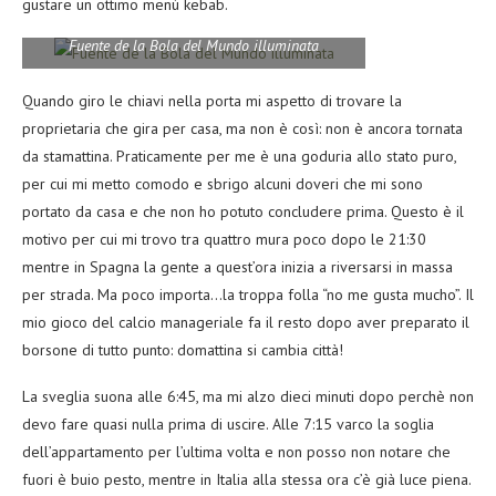
gustare un ottimo menù kebab.
Fuente de la Bola del Mundo illuminata
Quando giro le chiavi nella porta mi aspetto di trovare la
proprietaria che gira per casa, ma non è così: non è ancora tornata
da stamattina. Praticamente per me è una goduria allo stato puro,
per cui mi metto comodo e sbrigo alcuni doveri che mi sono
portato da casa e che non ho potuto concludere prima. Questo è il
motivo per cui mi trovo tra quattro mura poco dopo le 21:30
mentre in Spagna la gente a quest’ora inizia a riversarsi in massa
per strada. Ma poco importa…la troppa folla “no me gusta mucho”. Il
mio gioco del calcio manageriale fa il resto dopo aver preparato il
borsone di tutto punto: domattina si cambia città!
La sveglia suona alle 6:45, ma mi alzo dieci minuti dopo perchè non
devo fare quasi nulla prima di uscire. Alle 7:15 varco la soglia
dell’appartamento per l’ultima volta e non posso non notare che
fuori è buio pesto, mentre in Italia alla stessa ora c’è già luce piena.