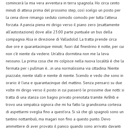
comincerà la mia vera avventura in terra spagnola. Ho circa cento
minuti di attesa prima del prossimo step, così scelgo un posto per
la cena dove rimango seduto comodo comodo per tutta l’attesa
forzata. A pancia piena mi dirigo verso il piano zero (esattamente
all’autostazione) dove alle 23:00 parte puntuale un bus della
compagnia Alsa in direzione di Valladolid. La tratta prende circa
due ore e quarantacinque minuti; fuori dal finestrino è notte, per cui
non c’è niente da vedere. Un’altra dormitina non me la leva
nessuno. La prima cosa che mi colpisce nella nuova località è che la
fermata per i pullman è…in una normalissima via cittadina. Niente
piazzale, niente stalli e niente di niente. Scendo e vedo che sono in
orario: è l’una e quarantacinque del mattino. Senza pensarci su due
volte mi dirigo verso il posto in cui passerò le prossime due notti: si
tratta di una stanza con bagno privato prenotata tramite AirBnb e
trovo una simpatica signora che mi ha fatto la grandissima cortesia
di aspettarmi sveglia fino a quest’ora. Si sà che gli spagnoli sono un
tantino nottambuli, ma magari non fino a questo punto. Devo
ammettere di aver provato il panico quando sono arrivato davanti