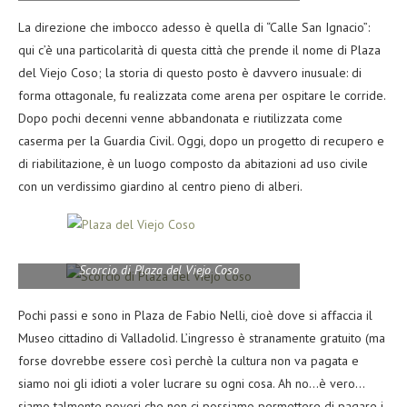
La direzione che imbocco adesso è quella di “Calle San Ignacio”:
qui c’è una particolarità di questa città che prende il nome di Plaza
del Viejo Coso; la storia di questo posto è davvero inusuale: di
forma ottagonale, fu realizzata come arena per ospitare le corride.
Dopo pochi decenni venne abbandonata e riutilizzata come
caserma per la Guardia Civil. Oggi, dopo un progetto di recupero e
di riabilitazione, è un luogo composto da abitazioni ad uso civile
con un verdissimo giardino al centro pieno di alberi.
Scorcio di Plaza del Viejo Coso
Pochi passi e sono in Plaza de Fabio Nelli, cioè dove si affaccia il
Museo cittadino di Valladolid. L’ingresso è stranamente gratuito (ma
forse dovrebbe essere così perchè la cultura non va pagata e
siamo noi gli idioti a voler lucrare su ogni cosa. Ah no…è vero…
siamo talmente poveri che non ci possiamo permettere di pagare i