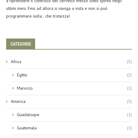
a riprendere il controllo del cervello messo sotto spirito negli
ultimi mesi. Fino ad allora si naviga a vista e non si può
programmare nulla…che tristezza!
CATEGORIE
Africa
(3)
Egitto
(2)
Marocco
(1)
America
(3)
Guadaloupe
(1)
Guatemala
(1)