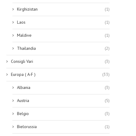
Kirghizistan
(1)
Laos
(1)
Maldive
(1)
Thailandia
(2)
Consigli Vari
(3)
Europa ( A-F )
(33)
Albania
(3)
Austria
(5)
Belgio
(3)
Bielorussia
(1)