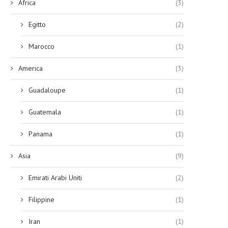
Africa
(3)
Egitto
(2)
Marocco
(1)
America
(3)
Guadaloupe
(1)
Guatemala
(1)
Panama
(1)
Asia
(9)
Emirati Arabi Uniti
(2)
Filippine
(1)
Iran
(1)