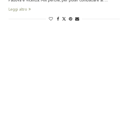
Padova e Vicenza. Mix perchè, per poter combaciare al …
Leggi altro