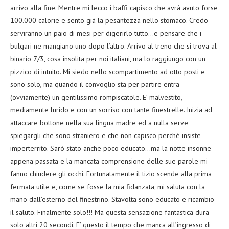
arrivo alla fine. Mentre mi lecco i baffi capisco che avrà avuto forse
100.000 calorie e sento già la pesantezza nello stomaco. Credo
serviranno un paio di mesi per digerirlo tutto…e pensare che i
bulgari ne mangiano uno dopo l’altro. Arrivo al treno che si trova al
binario 7/3, cosa insolita per noi italiani, ma lo raggiungo con un
pizzico di intuito. Mi siedo nello scompartimento ad otto posti e
sono solo, ma quando il convoglio sta per partire entra
(ovviamente) un gentilissimo rompiscatole. E’ malvestito,
mediamente lurido e con un sorriso con tante finestrelle. Inizia ad
attaccare bottone nella sua lingua madre ed a nulla serve
spiegargli che sono straniero e che non capisco perchè insiste
imperterrito. Sarò stato anche poco educato…ma la notte insonne
appena passata e la mancata comprensione delle sue parole mi
fanno chiudere gli occhi. Fortunatamente il tizio scende alla prima
fermata utile e, come se fosse la mia fidanzata, mi saluta con la
mano dall’esterno del finestrino. Stavolta sono educato e ricambio
il saluto. Finalmente solo!!! Ma questa sensazione fantastica dura
solo altri 20 secondi. E’ questo il tempo che manca all’ingresso di