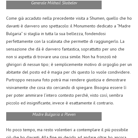
Generale Mikhail Skobelev
Come già accaduto nella precedente visita a Shumen, quello che ho
davanti è davvero uno spettacolo: il Monumento dedicato a “Madre
Bulgaria” si staglia in tutta la sua bellezza, fondendosi
perfettamente con la scalinata che permette di raggiungerlo. La
sensazione che dà è davvero fantastica, soprattutto per uno che
non si aspetta di trovare una cosa simile. Non ha fronzoli nè
ghirigori di nessun tipo; è semplicemente motivo di orgoglio per un
abitante del posto ed è magia per chi questo lo vuole condividere.
Purtroppo nessuna foto potrà mai rendere giustizia e dimostrare
visivamente che cosa sto cercando di spiegare. Bisogna essere lì
per poter ammirare l’intero contesto perchè, visto così, sembra
piccolo ed insignificante, invece è esattamente il contrario.
Madre Bulgaria a Pleven
Ho poco tempo, ma resto volentieri a contemplare il più possibile
ciò che ho davanti. Alla fine mi decido ad andare oltre: ho ancora