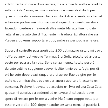
affatto facile studiare dove andare, ma alla fine la scelta è ricaduta
sulla città di Pleven, settima in ordine di numero di abitanti per
quanto riguarda la nazione che la ospita. A dire la verità, su internet
si trovano pochissime informazioni al riguardo e questo mi stava
facendo ricredere in favore di altre mète. Ma, alla fine ho dato
retta al mio istinto che difficilmente mi tradisce. Ed allora che sia
Pleven a dovermi sopportare oggi, anche se per pochissime ore.
Supero il controllo passaporti alle 2:00 del mattino circa e mi trovo
nell’area arrivi del vecchio Terminal 1 di Sofia, piccolo ed angusto
posto per passare la notte. Sono senza moneta locale perchè
durante l’ultimo soggiorno avevo ripulito il mio portafogli; per di
più ho sete dopo quasi cinque ore di aereo. Rapido giro per lo
scalo e, per miracolo, trovo un bar ancora aperto e lì accanto un
bancomat. Prelevo il dovuto ed acquisto un Twix ed una Coca Cola;
questo mi autorizza a sedermi ad un tavolo al calduccio dove
spero di restare per le ore a venire. Ma è tutto troppo bello per
essere vero: alle 3:00, dopo neanche sessanta minuti di pacchia, il