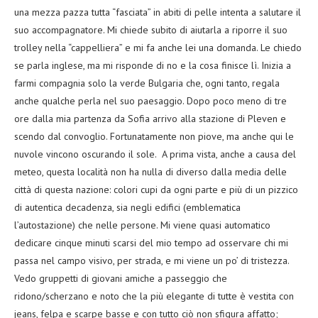
una mezza pazza tutta “fasciata” in abiti di pelle intenta a salutare il
suo accompagnatore. Mi chiede subito di aiutarla a riporre il suo
trolley nella “cappelliera” e mi fa anche lei una domanda. Le chiedo
se parla inglese, ma mi risponde di no e la cosa finisce lì. Inizia a
farmi compagnia solo la verde Bulgaria che, ogni tanto, regala
anche qualche perla nel suo paesaggio. Dopo poco meno di tre
ore dalla mia partenza da Sofia arrivo alla stazione di Pleven e
scendo dal convoglio. Fortunatamente non piove, ma anche qui le
nuvole vincono oscurando il sole. A prima vista, anche a causa del
meteo, questa località non ha nulla di diverso dalla media delle
città di questa nazione: colori cupi da ogni parte e più di un pizzico
di autentica decadenza, sia negli edifici (emblematica
l’autostazione) che nelle persone. Mi viene quasi automatico
dedicare cinque minuti scarsi del mio tempo ad osservare chi mi
passa nel campo visivo, per strada, e mi viene un po’ di tristezza.
Vedo gruppetti di giovani amiche a passeggio che
ridono/scherzano e noto che la più elegante di tutte è vestita con
jeans, felpa e scarpe basse e con tutto ciò non sfigura affatto;