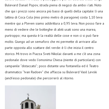
Bulevard Danail Popov, strada piena di negozi da ambo i lati. Noto
che qui i prezzi sono ancora più bassi di quelli della capitale: lì una
lattina di Coca Cola (mio primo metro di paragone) costa 1,10 leva
mentre qui a Pleven siamo addirittura a 0,95 leva. Non posso fare a
meno di vedere che le botteghe di abiti usati sono una marea,
purtroppo; ma questa è la realtà delle cose e non ci si può fare
molto. Giungo ad un semaforo che mi permette di arrivare alla
parte opposta allo scattare del verde: è lì che inizia il centro
storico. Mi trovo in Piazza Sveti Nikolai: davanti a me c’è una zona
pedonale dove vedo l’omonima Chiesa (niente di particolare) con
campanile “distaccato”; poco distante una fontanella ed il Teatro
drammatico “Ivan Radoev” che affaccia su Bulevard Vasil Levski
(anch’esso pedonale) che percorrerò al ritorno.