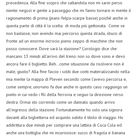
precedenza. Alla fine scopro che saltandola non mi sarei perso
niente: negozi e gente a passeggio che mi fanno tornare in mente il
ragionamento di prima (jeans-felpa-scarpe basse) poichè anche in
questa parte di città è la scelta di moda più gettonata. Come se
non bastasse, non avendo mai percorso questa strada, sbuco di
fronte ad un enorme incrocio pieno zeppo di macchine che non
posso conoscere. Dove sarà la stazione? L’orologio dice che
mancano 13 minuti all’arrivo del treno: non so dove sono e devo
ancora fare il biglietto. Beh…come situazione da risolvere non è
male, giusto? Alla fine faccio i soliti due conti materializzando nella
mia mente la mappa di Pleven secondo come l’avevo percorsa e,
come sempre, uno+uno fa due anche in questo caso: raggiungo un
punto in cui vedo i fili della ferrovia e seguo la direzione verso
destra. Ormai sto correndo come un dannato quando arrivo
all’ingresso della stazione. Fortunatamente ho solo una signora
davanti alla biglietteria ed acquisto subito il titolo di viaggio. Ho
addirittura due minuti per comprare una lattina di Coca Cola ed
anche una bottiglia che mi incuriosisce: succo di fragola e banana