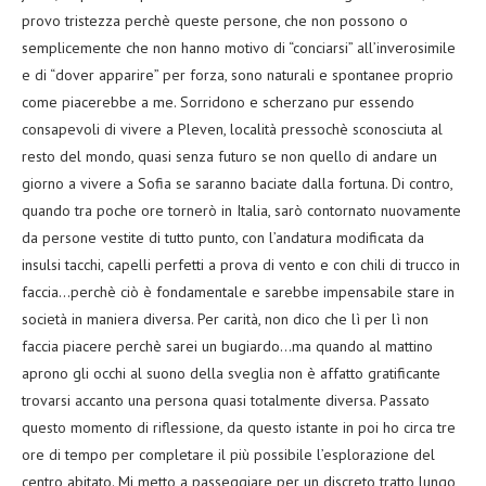
provo tristezza perchè queste persone, che non possono o
semplicemente che non hanno motivo di “conciarsi” all’inverosimile
e di “dover apparire” per forza, sono naturali e spontanee proprio
come piacerebbe a me. Sorridono e scherzano pur essendo
consapevoli di vivere a Pleven, località pressochè sconosciuta al
resto del mondo, quasi senza futuro se non quello di andare un
giorno a vivere a Sofia se saranno baciate dalla fortuna. Di contro,
quando tra poche ore tornerò in Italia, sarò contornato nuovamente
da persone vestite di tutto punto, con l’andatura modificata da
insulsi tacchi, capelli perfetti a prova di vento e con chili di trucco in
faccia…perchè ciò è fondamentale e sarebbe impensabile stare in
società in maniera diversa. Per carità, non dico che lì per lì non
faccia piacere perchè sarei un bugiardo…ma quando al mattino
aprono gli occhi al suono della sveglia non è affatto gratificante
trovarsi accanto una persona quasi totalmente diversa. Passato
questo momento di riflessione, da questo istante in poi ho circa tre
ore di tempo per completare il più possibile l’esplorazione del
centro abitato. Mi metto a passeggiare per un discreto tratto lungo