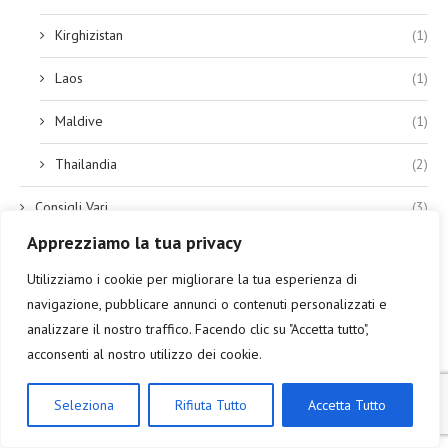
Kirghizistan
(1)
Laos
(1)
Maldive
(1)
Thailandia
(2)
Consigli Vari
(3)
Apprezziamo la tua privacy
Europa ( A-F )
(33)
Utilizziamo i cookie per migliorare la tua esperienza di
Albania
(3)
navigazione, pubblicare annunci o contenuti personalizzati e
analizzare il nostro traffico. Facendo clic su "Accetta tutto",
Austria
(5)
acconsenti al nostro utilizzo dei cookie.
Belgio
(3)
Seleziona
Rifiuta Tutto
Accetta Tutto
Bielorussia
(1)