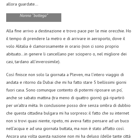
allora guardate…
Nonno “bottega”
Alla fine arrivo a destinazione e trovo pace per le mie orecchie. Ho
il tempo di prendere la metro e di arrivare in aeroporto, dove il
volo Alitalia è clamorosamente in orario (non ci sono proprio
abituato…in genere li cancellano per sciopero o, nel migliore dei
casi, tardano all’inverosimile).
Così finisce non solo la giornata a Pleven, ma l’intero viaggio di
andata e ritorno da Dubai che mi ha fatto stare 5 bellissimi giorni
fuori casa. Sono comunque contento di potermi riposare un po’,
anche se sabato mattina (tra meno di quattro giorni) già ripartirò
per un’altra mèta. In conclusione posso dire senza ombra di dubbio
che questa cittadina bulgara mi ha sorpreso: il fatto che su internet
non si trovi quasi niente, ripeto, mi aveva fatto pensare ad un buco
nell’acqua e ad una giornata buttata, ma non è stato affatto così.
Ancora una volta questa nazione non mi ha deluso (delle tante città