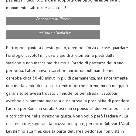
pazienza”…dico io. E’ a chi li sopporta che bisognerebbe fare un
monumento…altro che ai soldati!
Panorama di Pleven
…nel Parco Skobelev
Purtroppo, giunto a questo punto, devo per forza di cose guardare
l’orologio: cavolo! mi trovo a più di 3 kilometri a piedi dalla
stazione e non manca moltissimo all’orario di partenza del treno
per Sofia. L’alternativa ci sarebbe anche: un pullman che mi
darebbe circa 30-40 minuti in più di permanenza, ma sinceramente
non me la sento di tardare il rientro perchè il treno mi dà maggiori
garanzie; se avessi trovato un incidente per strada…l’autobus
avrebbe sicuramente messo a dura prova la possibilità di prendere
l’aereo per Roma in serata. Così non ci penso sù due volte ed inizio
a corricchiare nella direzione giusta. Non voglio però lasciare nulla
di intentato e, superata la piazza principale, percorro Bulevard Vasil
Levski fino alla fine, cioè la parte dell’area pedonale non vista in