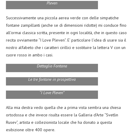
Pleven
Successivamente una piccola aerea verde con delle simpatiche
fontane zampillanti (anche se di dimensioni ridotte) mi conduce fino
all’ormai classica scritta, presente in ogni località, che in questo caso
recita ovviamente “I Love Pleven”. E’ particolare l’idea di usare sia il
nostro alfabeto che i caratteri cirillici e sostituire la lettera V con un
cuore rosso in ambo i casi.
Dettaglio Fontana
Le tre fontane in prospettiva
“I Love Pleven”
Alla mia destra vedo quella che a prima vista sembra una chiesa
ortodossa e che invece risulta essere la Galleria d’Arte “Svetlin
Rusev”, artista e collezionista locale che ha donato a questa
esibizione oltre 400 opere.