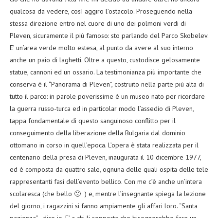
qualcosa da vedere, così aggiro l’ostacolo. Proseguendo nella
stessa direzione entro nel cuore di uno dei polmoni verdi di
Pleven, sicuramente il più famoso: sto parlando del Parco Skobelev.
E’ un’area verde molto estesa, al punto da avere al suo interno
anche un paio di laghetti. Oltre a questo, custodisce gelosamente
statue, cannoni ed un ossario. La testimonianza più importante che
conserva è il “Panorama di Pleven”, costruito nella parte più alta di
tutto il parco: in parole poverissime è un museo nato per ricordare
la guerra russo-turca ed in particolar modo l’assedio di Pleven,
tappa fondamentale di questo sanguinoso conflitto per il
conseguimento della liberazione della Bulgaria dal dominio
ottomano in corso in quell’epoca. L’opera è stata realizzata per il
centenario della presa di Pleven, inaugurata il 10 dicembre 1977,
ed è composta da quattro sale, ognuna delle quali ospita delle tele
rappresentanti fasi dell’evento bellico. Con me c’è anche un’intera
scolaresca (che bello 🙁 ) e, mentre l’insegnante spiega la lezione
del giorno, i ragazzini si fanno ampiamente gli affari loro. “Santa