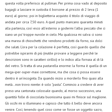
questa volta preferisco al pullman. Per prima cosa vado al deposito
bagagli a lasciare in custodia il borsone al prezzo di 2 leva (1
euro) al giorno; poi in biglietteria acquisto il titolo di viaggio di
andata per circa 7,50 euro. A quel punto mancano quaranta minuti
alla partenza, così esco all’esterno a godermi l’alba: peccato che ci
siano un po’ troppe nuvole in cielo. Ma qualcosa mi salva: ci sono
una marea di chioschetti che vendono prodotti da forno, sia dolci
che salati. L’ora per la colazione è perfetta, così guardo quello che
potrebbe ispirarmi di più (inutile provare a leggere perchè le
descrizioni sono in caratteri cirillici) e lo indico alla fornaia al di là
del vetro. Si tratta di una pastarella enorme: la forma è quella di un
mega-iper-super-maxi cornettone, ma che cosa ci possa essere
dentro è un’incognita. Da quando inizio a morderlo fino quasi alla
metà…non trovo niente: è solo “pasta”. Comincio a credere di aver
preso una cantonata colossale quando, al morso successivo, una
quantità folle di cioccolata buonissima quasi mi finisce sul maglione.
Gli occhi mi si illuminano e capisco che tutto il bello deve ancora
venire. Così, tenendo quel coso come se fosse un oggetto sacro,