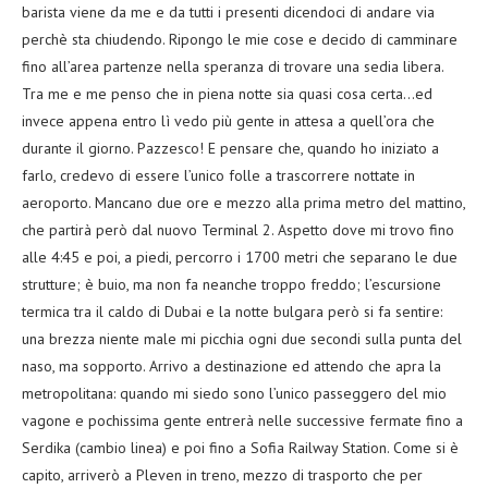
barista viene da me e da tutti i presenti dicendoci di andare via
perchè sta chiudendo. Ripongo le mie cose e decido di camminare
fino all’area partenze nella speranza di trovare una sedia libera.
Tra me e me penso che in piena notte sia quasi cosa certa…ed
invece appena entro lì vedo più gente in attesa a quell’ora che
durante il giorno. Pazzesco! E pensare che, quando ho iniziato a
farlo, credevo di essere l’unico folle a trascorrere nottate in
aeroporto. Mancano due ore e mezzo alla prima metro del mattino,
che partirà però dal nuovo Terminal 2. Aspetto dove mi trovo fino
alle 4:45 e poi, a piedi, percorro i 1700 metri che separano le due
strutture; è buio, ma non fa neanche troppo freddo; l’escursione
termica tra il caldo di Dubai e la notte bulgara però si fa sentire:
una brezza niente male mi picchia ogni due secondi sulla punta del
naso, ma sopporto. Arrivo a destinazione ed attendo che apra la
metropolitana: quando mi siedo sono l’unico passeggero del mio
vagone e pochissima gente entrerà nelle successive fermate fino a
Serdika (cambio linea) e poi fino a Sofia Railway Station. Come si è
capito, arriverò a Pleven in treno, mezzo di trasporto che per