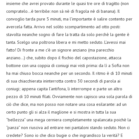
insieme che avrei provato durante le quasi tre ore di tragitto (non
compratelo…è terribile: non sà nè di fragola nè di banana). Il
convoglio tarda pure 5 minuti, ma l’importante è salire contento per
avercela fatta. Arrivo nel solito scompartimento ad otto posti:
stavolta neanche sogno di fare la tratta da solo perchè la gente è
tanta. Scelgo una poltrona libera e mi metto seduto. L’avessi mai
fatto! Di fronte a me c’è un signore anziano (ma parecchio
anziano…) che, subito dopo il fischio del capostazione, attacca
bottone con una coppia di coniugi mai visti prima: da lì a Sofia non
ha mai chiuso bocca neanche per un secondo. Il ritmo è di 10 minuti
di sua chiacchierata ininterrotta contro 30 secondi di parola ai
coniugi; appena capita l’antifona, li interrompe e parte un altro
pezzo di 10 minuti filati. Ovviamente non capisco una sola parola di
ciò che dice, ma non posso non notare una cosa esilarante: ad un
certo punto gli si alza il maglione e si mostra in tutta la sua
“bellezza” una mega cerniera completamente spalancata poichè la
“panza” non riusciva ad entrare nei pantaloni stando seduto. Non ci
credete? Sono io che dico bugie o che ingrandisco la verità? E