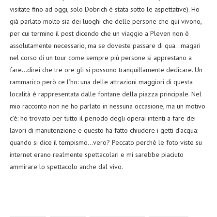
visitate fino ad oggi, solo Dobrich è stata sotto le aspettative). Ho
già parlato molto sia dei luoghi che delle persone che qui vivono,
per cui termino il post dicendo che un viaggio a Pleven non è
assolutamente necessario, ma se doveste passare di qua…magari
nel corso di un tour come sempre più persone si apprestano a
fare…direi che tre ore gli si possono tranquillamente dedicare. Un
rammarico però ce l’ho: una delle attrazioni maggiori di questa
località è rappresentata dalle fontane della piazza principale. Nel
mio racconto non ne ho parlato in nessuna occasione, ma un motivo
c’è: ho trovato per tutto il periodo degli operai intenti a fare dei
lavori di manutenzione e questo ha fatto chiudere i getti d’acqua:
quando si dice il tempismo…vero? Peccato perchè le foto viste su
internet erano realmente spettacolari e mi sarebbe piaciuto
ammirare lo spettacolo anche dal vivo.