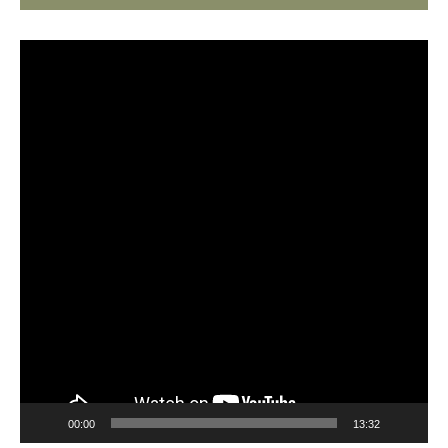
Video
Player
00:00
13:32