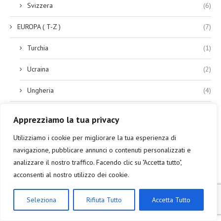
Svizzera
(6)
EUROPA ( T-Z )
(7)
Turchia
(1)
Ucraina
(2)
Ungheria
(4)
ITALIA ( A-L )
(36)
Apprezziamo la tua privacy
Basilicata
(1)
Utilizziamo i cookie per migliorare la tua esperienza di
navigazione, pubblicare annunci o contenuti personalizzati e
Calabria
(1)
analizzare il nostro traffico. Facendo clic su "Accetta tutto",
acconsenti al nostro utilizzo dei cookie.
Emilia Romagna
(4)
Friuli Venezia Giulia
(4)
Seleziona
Rifiuta Tutto
Accetta Tutto
Lazio
(16)