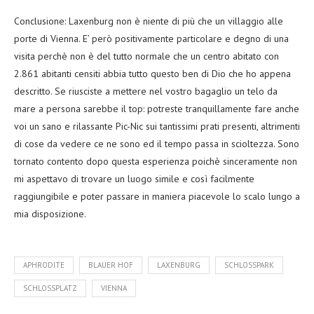
Conclusione: Laxenburg non è niente di più che un villaggio alle
porte di Vienna. E’ però positivamente particolare e degno di una
visita perchè non è del tutto normale che un centro abitato con
2.861 abitanti censiti abbia tutto questo ben di Dio che ho appena
descritto. Se riusciste a mettere nel vostro bagaglio un telo da
mare a persona sarebbe il top: potreste tranquillamente fare anche
voi un sano e rilassante Pic-Nic sui tantissimi prati presenti, altrimenti
di cose da vedere ce ne sono ed il tempo passa in scioltezza. Sono
tornato contento dopo questa esperienza poichè sinceramente non
mi aspettavo di trovare un luogo simile e così facilmente
raggiungibile e poter passare in maniera piacevole lo scalo lungo a
mia disposizione.
APHRODITE
BLAUER HOF
LAXENBURG
SCHLOSSPARK
SCHLOSSPLATZ
VIENNA