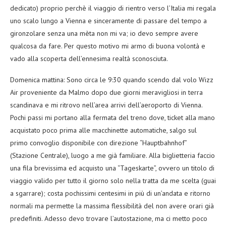
dedicato) proprio perchè il viaggio di rientro verso l’Italia mi regala
uno scalo lungo a Vienna e sinceramente di passare del tempo a
gironzolare senza una mèta non mi va; io devo sempre avere
qualcosa da fare. Per questo motivo mi armo di buona volontà e
vado alla scoperta dell’ennesima realtà sconosciuta.
Domenica mattina: Sono circa le 9:30 quando scendo dal volo Wizz
Air proveniente da Malmo dopo due giorni meravigliosi in terra
scandinava e mi ritrovo nell’area arrivi dell’aeroporto di Vienna.
Pochi passi mi portano alla fermata del treno dove, ticket alla mano
acquistato poco prima alle macchinette automatiche, salgo sul
primo convoglio disponibile con direzione “Hauptbahnhof”
(Stazione Centrale), luogo a me già familiare. Alla biglietteria faccio
una fila brevissima ed acquisto una “Tageskarte”, ovvero un titolo di
viaggio valido per tutto il giorno solo nella tratta da me scelta (guai
a sgarrare); costa pochissimi centesimi in più di un’andata e ritorno
normali ma permette la massima flessibilità del non avere orari già
predefiniti. Adesso devo trovare l’autostazione, ma ci metto poco