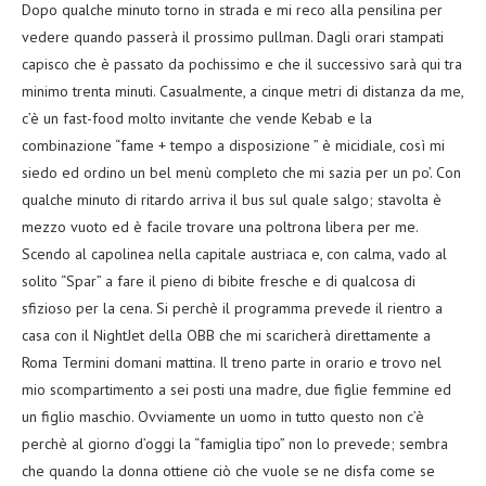
Dopo qualche minuto torno in strada e mi reco alla pensilina per
vedere quando passerà il prossimo pullman. Dagli orari stampati
capisco che è passato da pochissimo e che il successivo sarà qui tra
minimo trenta minuti. Casualmente, a cinque metri di distanza da me,
c’è un fast-food molto invitante che vende Kebab e la
combinazione “fame + tempo a disposizione ” è micidiale, così mi
siedo ed ordino un bel menù completo che mi sazia per un po’. Con
qualche minuto di ritardo arriva il bus sul quale salgo; stavolta è
mezzo vuoto ed è facile trovare una poltrona libera per me.
Scendo al capolinea nella capitale austriaca e, con calma, vado al
solito “Spar” a fare il pieno di bibite fresche e di qualcosa di
sfizioso per la cena. Si perchè il programma prevede il rientro a
casa con il NightJet della OBB che mi scaricherà direttamente a
Roma Termini domani mattina. Il treno parte in orario e trovo nel
mio scompartimento a sei posti una madre, due figlie femmine ed
un figlio maschio. Ovviamente un uomo in tutto questo non c’è
perchè al giorno d’oggi la “famiglia tipo” non lo prevede; sembra
che quando la donna ottiene ciò che vuole se ne disfa come se