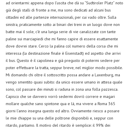
ad orientarmi: appena dopo l’uscita che dà su “Sudtiroler Platz” noto
già degli stalli di fronte a me, ma sono dedicati ad alcuni bus
cittadini ed alle partenze internazionali, per cui vado oltre. Sulla
sinistra, praticamente sotto ai binari dei treni in un luogo dove non
batte mai il sole, c’è una lunga serie di vie canalizzate con tante
paline sui marciapiedi che mi fanno capire di essere esattamente
dove dovrei stare. Cerco la palina col numero della corsa che mi
interessa (la destinazione finale è Eisenstadt) ed aspetto che arrivi
il bus. Questo è il capolinea e già pregusto di potermi sedere per
poter effettuare la tratta, seppur breve, nel miglior modo possibile.
Mi domando chi oltre il sottoscritto possa andare a Laxenburg, ma
vengo smentito quasi subito: da unico essere umano in attesa quale
sono, col passare dei minuti si raduna in zona una folla pazzesca.
Capisco che se davvero vorrò sedermi dovrò correre e magari
mollare qualche sano spintone qua e là, ma vivere a Roma 365
giorni l’anno insegna questo ed altro. Ovviamente riesco a posare
le mie chiappe su una delle poltrone disponibili e, seppur con
ritardo, partiamo. Il motivo del ritardo è semplice: il 99% dei