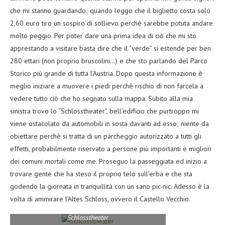
che mi stanno guardando; quando leggo che il biglietto costa solo
2,60 euro tiro un sospiro di sollievo perchè sarebbe potuta andare
molto peggio. Per poter dare una prima idea di ciò che mi sto
apprestando a visitare basta dire che il “verde” si estende per ben
280 ettari (non proprio bruscolini…) e che sto parlando del Parco
Storico più grande di tutta l’Austria. Dopo questa informazione è
meglio iniziare a muovere i piedi perchè rischio di non farcela a
vedere tutto ciò che ho segnato sulla mappa. Subito alla mia
sinistra trovo lo “Schlosstheater”, bell’edificio che purtroppo mi
viene ostacolato da automobili in sosta davanti ad esso; niente da
obiettare perchè si tratta di un parcheggio autorizzato a tutti gli
effetti, probabilmente riservato a persone più importanti e migliori
dei comuni mortali come me. Proseguo la passeggiata ed inizio a
trovare gente che ha steso il proprio telo sull’erba e che sta
godendo la giornata in tranquillità con un sano pic-nic. Adesso è la
volta di ammirare l’Altes Schloss, ovvero il Castello Vecchio.
Schlosstheater