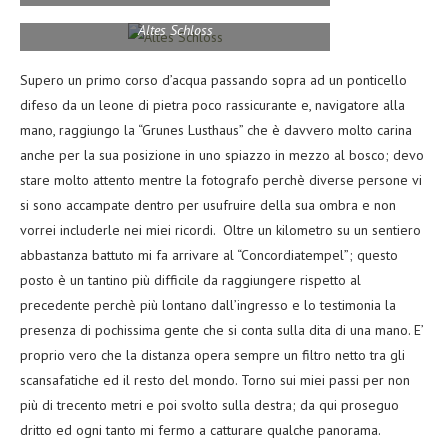
Altes Schloss
Supero un primo corso d’acqua passando sopra ad un ponticello
difeso da un leone di pietra poco rassicurante e, navigatore alla
mano, raggiungo la “Grunes Lusthaus” che è davvero molto carina
anche per la sua posizione in uno spiazzo in mezzo al bosco; devo
stare molto attento mentre la fotografo perchè diverse persone vi
si sono accampate dentro per usufruire della sua ombra e non
vorrei includerle nei miei ricordi. Oltre un kilometro su un sentiero
abbastanza battuto mi fa arrivare al “Concordiatempel”; questo
posto è un tantino più difficile da raggiungere rispetto al
precedente perchè più lontano dall’ingresso e lo testimonia la
presenza di pochissima gente che si conta sulla dita di una mano. E’
proprio vero che la distanza opera sempre un filtro netto tra gli
scansafatiche ed il resto del mondo. Torno sui miei passi per non
più di trecento metri e poi svolto sulla destra; da qui proseguo
dritto ed ogni tanto mi fermo a catturare qualche panorama.