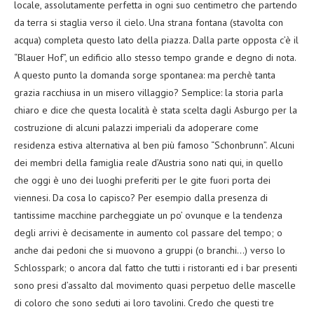
locale, assolutamente perfetta in ogni suo centimetro che partendo
da terra si staglia verso il cielo. Una strana fontana (stavolta con
acqua) completa questo lato della piazza. Dalla parte opposta c’è il
“Blauer Hof”, un edificio allo stesso tempo grande e degno di nota.
A questo punto la domanda sorge spontanea: ma perchè tanta
grazia racchiusa in un misero villaggio? Semplice: la storia parla
chiaro e dice che questa località è stata scelta dagli Asburgo per la
costruzione di alcuni palazzi imperiali da adoperare come
residenza estiva alternativa al ben più famoso “Schonbrunn”. Alcuni
dei membri della famiglia reale d’Austria sono nati qui, in quello
che oggi è uno dei luoghi preferiti per le gite fuori porta dei
viennesi. Da cosa lo capisco? Per esempio dalla presenza di
tantissime macchine parcheggiate un po’ ovunque e la tendenza
degli arrivi è decisamente in aumento col passare del tempo; o
anche dai pedoni che si muovono a gruppi (o branchi…) verso lo
Schlosspark; o ancora dal fatto che tutti i ristoranti ed i bar presenti
sono presi d’assalto dal movimento quasi perpetuo delle mascelle
di coloro che sono seduti ai loro tavolini. Credo che questi tre