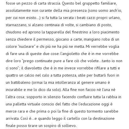
fosse un pezzo di carta straccia. Questo bel gruppetto familiare,
assolutamente non curante della mia presenza (sono uomo anch’io,
per cui non esisto…) si fa tutta la serata i beati cazzi propri: urlano,
starnazzano, si alzano centinaia di volte, si cambiano di posto,
chiudono ed aprono la tapparella del finestrino a loro piacimento
senza chiedere il permesso, giocano a carte, mangiano roba di un
colore “nucleare” e chi più ne ha più ne metta. Mi verrebbe voglia
di fare una di queste due cose: l’angioletto che è in me vorrebbe
dire loro “prego continuate pure a fare ciò che volete…tanto io non
ci sono”; il diavoletto che è in me invece vorrebbe rifilare a tutti e
quattro un calcio nel culo a tutta potenza, utile per buttarli fuori in
un battibaleno (ormai la mia intolleranza al genere umano è
incurabile e me lo dico da solo). Alla fine non faccio nè l’una nè
l’altra cosa; sopporto in silenzio facendo confluire tutta la rabbia in
una palletta virtuale conscio del fatto che l’educazione oggi è
merce rara e che prima o poi la fine di questo tormento sarebbe
arrivata. Così è…e quando leggo il cartello con la destinazione
finale posso tirare un sospiro di sollievo.