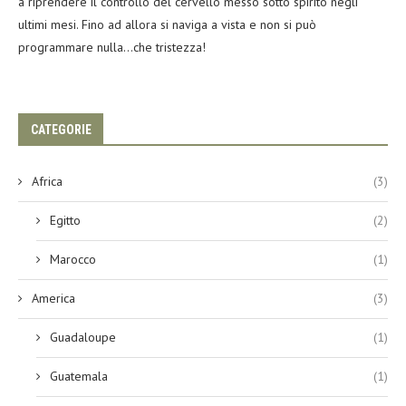
a riprendere il controllo del cervello messo sotto spirito negli
ultimi mesi. Fino ad allora si naviga a vista e non si può
programmare nulla…che tristezza!
CATEGORIE
Africa
(3)
Egitto
(2)
Marocco
(1)
America
(3)
Guadaloupe
(1)
Guatemala
(1)