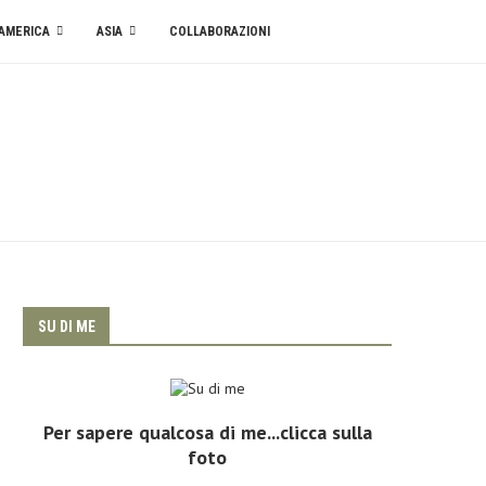
AMERICA
ASIA
COLLABORAZIONI
SU DI ME
Per sapere qualcosa di me...clicca sulla
foto