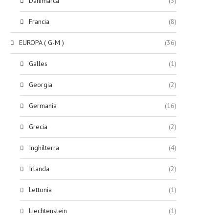
Danimarca
(3)
Francia
(8)
EUROPA ( G-M )
(36)
Galles
(1)
Georgia
(2)
Germania
(16)
Grecia
(2)
Inghilterra
(4)
Irlanda
(2)
Lettonia
(1)
Liechtenstein
(1)