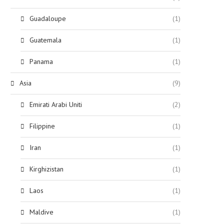
Guadaloupe
(1)
Guatemala
(1)
Panama
(1)
Asia
(9)
Emirati Arabi Uniti
(2)
Filippine
(1)
Iran
(1)
Kirghizistan
(1)
Laos
(1)
Maldive
(1)