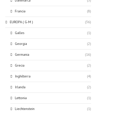
Danimarca
(3)
Francia
(8)
EUROPA ( G-M )
(36)
Galles
(1)
Georgia
(2)
Germania
(16)
Grecia
(2)
Inghilterra
(4)
Irlanda
(2)
Lettonia
(1)
Liechtenstein
(1)