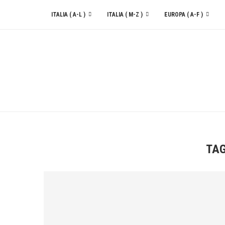
ITALIA ( A-L )
ITALIA ( M-Z )
EUROPA ( A-F )
CONTATTACI
TA