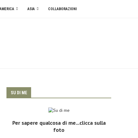
AMERICA
ASIA
COLLABORAZIONI
SU DI ME
Per sapere qualcosa di me...clicca sulla
foto