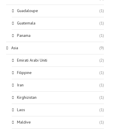
Guadaloupe
(1)
Guatemala
(1)
Panama
(1)
Asia
(9)
Emirati Arabi Uniti
(2)
Filippine
(1)
Iran
(1)
Kirghizistan
(1)
Laos
(1)
Maldive
(1)